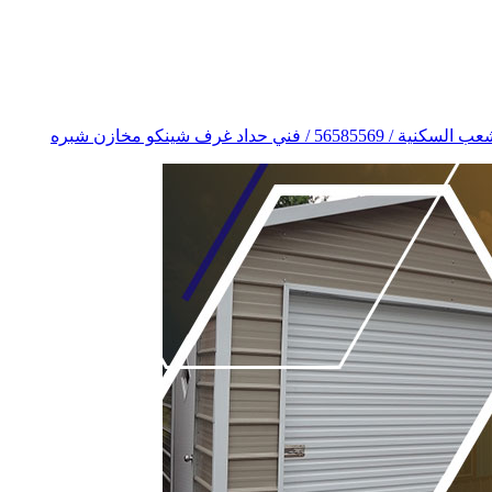
عفش
 فني حداد غرف شينكو مخازن شبره