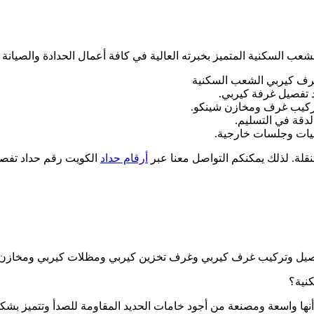
عب السكنية المتميز بخبرته العالية في كافة أعمال الحدادة والصيانة
غرف كيربي الشعب السكنية
 تفصيل غرفة كيربي.
ركيب غرف ومخازن شينكو.
لدقة في التسليم.
نيات وجلسات خارجية.
لة. لذلك يمكنكم التواصل معنا عبر
أرقام حداد
الكويت رقم حداد تفصي
فصيل وتركيب غرف كيربي وغرف تخزين كيربي ومظلات كيربي ومخازن 
نية؟
ها واسعة ومصنعة من أجود خامات الحديد المقاومة للصدأ وتتميز بشكلها