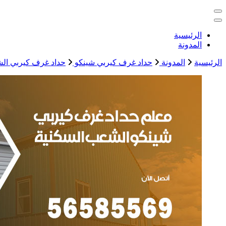
التجاوز
خدمات منزلية بالكويت شراء بيع فك نقل تركيب صيانة تصليح اثاث 
إلى
المحتوى
الكويت
الرئيسية
المدونة
الرئيسية
المدونة
حداد غرف كيربي شينكو
حداد غرف كيربي الشعب السكنية / 56585569 /