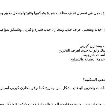
رة يعمل في تفصيل غرف مظلات شبرة وتركيبها وتثبيتها بشكل دقيق وب
ن حديد وتفصيل غرف حديد ومخازن حديد شبرة وكيربي وشينكو بمواصف
 ومخازن كيربي.
يك وابواب حديد لغرف التخزين.
لسات خارجية.
دمة الصيانة والتصليح.
شعب السكنية؟
حات وتخزين البضائع بشكل أمن ومريح كما نوفر مخازن كيربي لسيارا
ن خامات حديد متينة ومقاومة للماء والحرارة كما يمكنكم نقلها بكل س