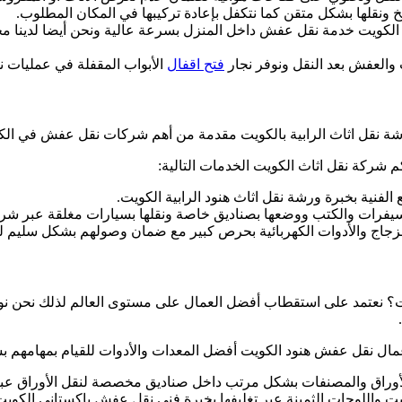
 ونقلها بشكل متقن كما نتكفل بإعادة تركيبها في المكان المطلوب.
الكويت خدمة نقل عفش داخل المنزل بسرعة عالية ونحن أيضا لدينا 
والعفش بعد النقل ونوفر نجار
فتح اقفال
الأبواب المقفلة في عمليات ن
رشة نقل اثاث الرابية بالكويت مقدمة من أهم شركات نقل عفش في الك
م شركة نقل اثاث الكويت الخدمات التالية:
لفنية بخبرة ورشة نقل اثاث هنود الرابية الكويت.
يفرات والكتب ووضعها بصناديق خاصة ونقلها بسيارات مغلقة عبر شرك
لزجاج والأدوات الكهربائية بحرص كبير مع ضمان وصولهم بشكل سليم ل
ات؟ نعتمد على استقطاب أفضل العمال على مستوى العالم لذلك نحن نو
 نقل عفش هنود الكويت أفضل المعدات والأدوات للقيام بمهامهم بسرع
 الأوراق والمصنفات بشكل مرتب داخل صناديق مخصصة لنقل الأوراق ع
واللوحات الثمينة عبر تغليفها بخبرة فني نقل عفش باكستاني الكويت