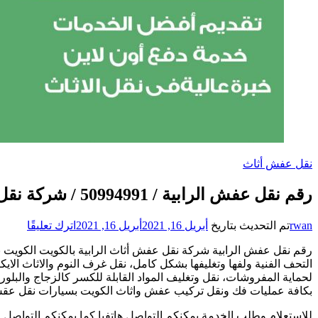
نقل عفش أثاث
رقم نقل عفش الرابية / 50994991 / شركة نقل عفش أثاث الرابية بالكويت
على
rwan
تم التحديث بتاريخ
أبريل 16, 2021
أبريل 16, 2021
اترك تعليقًا
رقم
رقم نقل عفش الرابية شركة نقل عفش أثاث الرابية بالكويت الكويت نق
نقل
التحف الفنية ولفها وتغليفها بشكل كامل، نقل غرف النوم والاثاث 
عفش
لحماية المفروشات، نقل وتغليف المواد القابلة للكسر كالزجاج وال
الرابية
بكافة عمليات فك ونقل تركيب عفش واثاث الكويت بسيارات نقل عق
/
94991
للاستعلام وطلب الخدمة يمكنكم التواصل هاتفيا كما يمكنكم التواصل 
/