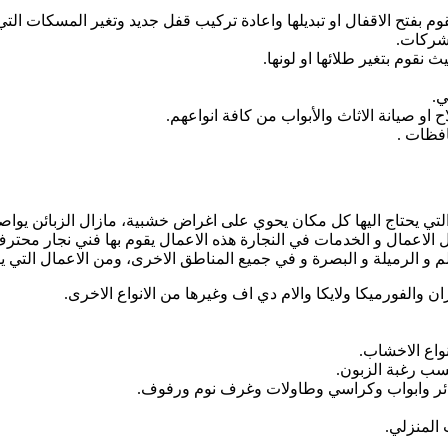
بفتح الاقفال او تبديلها واعادة تركيب قفل جديد وتغير المسكات التي ت
لشركات.
نقوم بتغير طلائها او لونها.
ي.
و صيانة الاثاث والأبواب من كافة انواعهم.
افظات .
ت التي يحتاج اليها كل مكان يحوي على اغراض خشبية، مازال الزبائن ي
 الاعمال و الخدمات في النجارة هذه الاعمال يقوم بها فني نجار مح
الم و الرميلة و البصرة و في جميع المناطق الاخرى، ومن الاعمال التي يق
لفورميكا ولايكا والام دي اف وغيرها من الانواع الاخرى.
واع الاخشاب.
ب رغبة الزبون.
ائر وابواب وكراسي وطاولات وغرف نوم ورفوف.
 المنزلي.