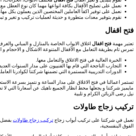
نعمل على تصليح الأقفال بكافة انواعها مهما كان نوع العطل مع 
نعمل على توفير اكفأ العاملين المختصين الذين يعملون بكل مها
نقوم بتوفير معدات متطورة و حديثة لعمليات تركيب و تغير و تبد
فتح اقفال
تعتبر مهمة
فتح اقفال
اغلاق الابواب الخاصة بالمنازل و المباني والغرف
تمرس تام بطريقة التعامل مع الأقفال المتنوعة الاشكال و الاحجام و ا
الخبرة العالية في فتح الاغلاق والتعامل معها.
التجارب الناجحة التي قام بها الفنييون على مدار السنوات العد
الدورات التدريبية المستمرة التي تضمنها شركتنا لكوادرنا العامل
تستمر اعمالنا في فتح الاغلاق على مدار الساعة و نتميز بسرعة الاست
مايميز شركتنا و يجعلها محط انظار الجميع ناهيك عن أسعارنا التي 
نيل رضى الزبائن الكرام و تلبية
تركيب زجاج طاولات
نعمل في شركتنا على تركيب أبواب زجاج
تركيب زجاج طاولات
بفضل خب
الفوق البنفسجية،