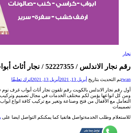
نجار
رقم نجار الاندلس / 52227355 / نجار أثاث أبواب غرف نوم فتح اقفال الأبواب
على
rwan
تم التحديث بتاريخ
أبريل 13, 2021
أبريل 13, 2021
اترك تعليقًا
رقم
أول رقم نجار الاندلس بالكويت رقم تلفون نجار أثاث أبواب غرف نوم 
نجار
ومن كل انواعها يؤمن لكم مختلف الخدمات في مجال تصميم وتركيب الع
الاندل
التعامل مع الأقفال من فتح وصناعة وتغير مع تركيب كافة انواع ابواب 
/
تصميمات
27355
/
للاستعلام وطلب الخدمةتواصل هاتفيا كما يمكنكم التواصل ايضا على
ر
نجار
أثاث
أبواب