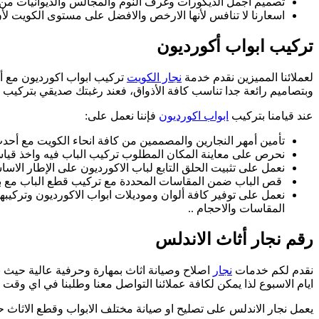
تصميم أجمل الديكورات وغرف النوم والمجالس والديوانيات من 
اسعارنا لا تنافس لأنها الارخص والافضل على مستوى الكويت لأ
تركيب ابواب أكورديون
لعملائنا المميزين نقدم خدمة
نجار الكويت
تركيب ابواب اكورديون مع أف
وبتصاميم رائعة جدا تناسب كافة الأذواق، فعند رغبتك صديقي بتركيب با
عند قيامنا بتركيب
ابواب اكورديون
فإننا نعمل على:
تأمين أمهر النجارين والمصممين من كافة انحاء الكويت مع أحد
نحرص على معاينة المكان المطلوب تركيب الباب فيه واخذ قي
نعمل على تثبيت الحلق التابع لباب الاكورديون على الإطار الاساس
قص الباب ضمن المقاسات المحددة مع تركيب قطع الباب مع بع
نعمل على توفير كافة ألوان وموديلات ابواب الاكورديون وتركيب
المقاسات والاحجام ..
رقم نجار أثاث الاندلس
نقدم لكم خدمات
نجار
اصلاح وصيانة اثاث بمهارة وحرفية عالية حيث نوف
ايام الاسبوع لذا يمكن لكافة عملائنا التواصل معنا وطلبنا في اي و
يعمل نجار الاندلس على تصليح او صيانة مختلف الابواب وقطع الاثاث 