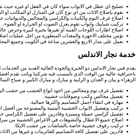
تصليح اي عطل في الابواب سواء كان في القفل او غيره حيث نقوم 
نقوم بإصلاح الاثاث من اي نوع كان في المنازل او المكاتب او ا
اصلاح غرف النوم والكنبات والكراسي والمجالس والديوانيات حيث 
تركيب شبابيك وابواب تقوم بعزل الصوت او الحرارة او الضوء.
اصلاح اطارات اللوحات الفنية او تغيرها بخبرة كبيرة وحرص عال
نؤمن مختلف الاجهزة والمعدات المتطورة من اجل عمليات اصلاح ا
نعمل على مدار الاربع والعشرين ساعة في الكويت وجميع المح
خدمة نجار الاندلس
يقدم فني نجار الاندلس ذو الخبرة والجودة العالية العديد من الخدما
باحترافية عالية من الوقت الذي تأسست فيه شركتنا وباتت تقدم افضل
الزهراء و بيان و العدان و الرابية و مبارك و مبارك الكبير و صباح الس
تفصيل غرف نوم ومجالس من اجود انواع الخشب من خشب الزان وا
تفصيل مجالس وكنب وصوفايات خشبية.
مهارة في انتقاء أجمل التصاميم واكثرها جمالية.
تركيب وتفصيل الابواب الخشبية المتينة والمصنوعة من أفضل ان
تفصيل كراسي جميلة ومميزة وقادرين على تفصيل الكراسي حس
اصلاح جميع الاعطال والتشوهات في الاغراض الخشبية من سر
تركيب رفوف خشبية خاصة بالشاشات من خشب الايكا.
قادرين على تفصيل كافة التصاميم للفاترينات و غيرها من الاثاث