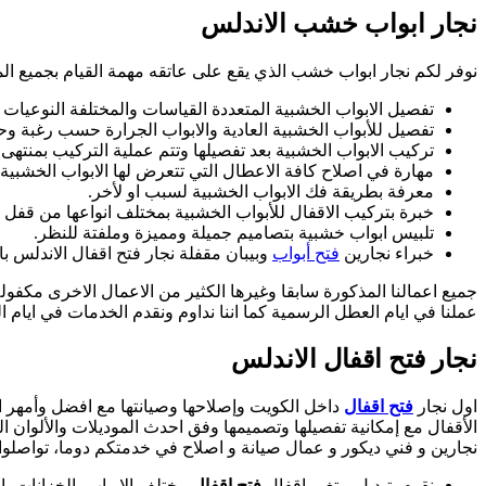
نجار ابواب خشب الاندلس
نوفر لكم نجار ابواب خشب الذي يقع على عاتقه مهمة القيام بجميع المه
تفصيل الابواب الخشبية المتعددة القياسات والمختلفة النوعيات
تفصيل للأبواب الخشبية العادية والابواب الجرارة حسب رغبة وح
تركيب الابواب الخشبية بعد تفصيلها وتتم عملية التركيب بمنتهى
مهارة في اصلاح كافة الاعطال التي تتعرض لها الابواب الخشبية
معرفة بطريقة فك الابواب الخشبية لسبب او لأخر.
خبرة بتركيب الاقفال للأبواب الخشبية بمختلف انواعها من قفل ال
تلبيس ابواب خشبية بتصاميم جميلة ومميزة وملفتة للنظر.
خبراء نجارين
فتح أبواب
وبيبان مقفلة نجار فتح اقفال الاندلس با
جميع اعمالنا المذكورة سابقا وغيرها الكثير من الاعمال الاخرى مكفول
عملنا في ايام العطل الرسمية كما اننا نداوم ونقدم الخدمات في ايام ا
نجار
فتح اقفال
الاندلس
اول نجار
فتح اقفال
داخل الكويت وإصلاحها وصيانتها مع افضل وأمهر 
الأقفال مع إمكانية تفصيلها وتصميمها وفق احدث الموديلات والألوان ا
نجارين و فني ديكور و عمال صيانة و اصلاح في خدمتكم دوما، تواصلوا 
نقوم بتبديل و تغير اقفال
فتح اقفال
مختلف الابواب، الخزانات، ا