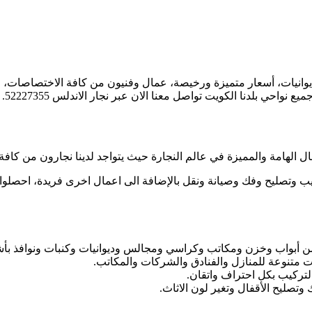
انيات، أسعار متميزة ورخيصة، عمال وفنيون من كافة الاختصاصات، لا
ل الهامة والمميزة في عالم النجارة حيث يتواجد لدينا نجارون من كاف
ركيب وتصليح وفك وصيانة ونقل بالإضافة الى اعمال اخرى فريدة، احصل
 أبواب وخزن ومكاتب وكراسي ومجالس وديوانيات وكنبات ونوافذ بأشك
 متنوعة للمنازل والفنادق والشركات والمكاتب.
تركيب بكل احتراف واتقان.
تصليح الأقفال وتغير لون الاثاث.