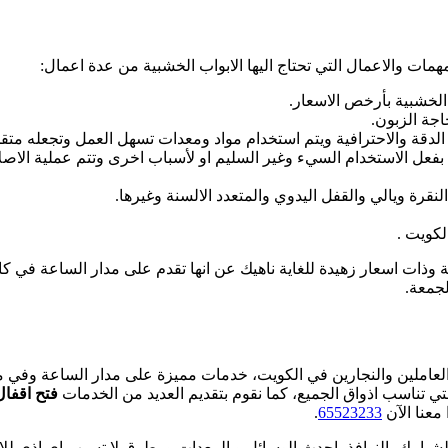
مات والاعمال التي تحتاج اليها الابواب الخشبية من عدة اعمال:
 الخشبية بأرخص الاسعار.
اجة الزبون.
 الدقة والاحترافية ويتم استخدام مواد ومعدات تسهل العمل وتجعله متق
 بفعل الاستخدام السيء وغير السليم او لأسباب اخرى وتتم عملية الاص
نقرة ويالي والقفل اليدوي والمتعدد الالسنة وغيرها.
لكويت .
ة وذات اسعار زهيدة للغاية ناهيك عن انها تقدم على مدار الساعة في ك
لجمعة.
العاملين والنجارين في الكويت، خدمات مميزة على مدار الساعة وفي 
لتي تناسب اذواق الجميع، كما نقوم بتقديم العديد من الخدمات
فتح اقفال
معنا الآن
65523233
.
لشبابيك، النوافذ باحدث الوسائل و المعدات و بطرق لا تسبب اي اذى ل