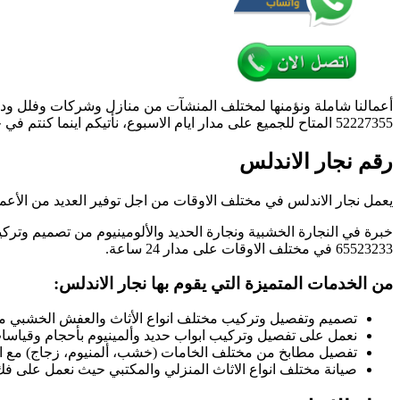
غرف
نوم
فتح
اقفال
الأبواب
أعمالنا شاملة ونؤمنها لمختلف المنشآت من منازل وشركات وفلل وديو
52227355 المتاح للجميع على مدار ايام الاسبوع، نأتيكم اينما كنتم في جميع نواحي بلدنا الكويت تواصل معنا الان عبر نجار الاندلس 52227355.
رقم نجار الاندلس
يعمل نجار الاندلس في مختلف الاوقات من اجل توفير العديد من الأعما
خبرة في النجارة الخشبية ونجارة الحديد والألومينيوم من تصميم وت
65523233 في مختلف الاوقات على مدار 24 ساعة.
من الخدمات المتميزة التي يقوم بها نجار الاندلس:
تصميم وتفصيل وتركيب مختلف انواع الأثاث والعفش الخشبي من
نعمل على تفصيل وتركيب ابواب حديد وألمينيوم بأحجام وقياسات
تفصيل مطابخ من مختلف الخامات (خشب، ألمنيوم، زجاج) مع ال
صيانة مختلف انواع الاثاث المنزلي والمكتبي حيث نعمل على فك و