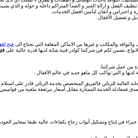
تنظيف القفل و ازالة الجير و الصدأ المتراكم داخله و حوله و الذي يس
رة و احتراس و اتقان لتأمين افضل الخدمات.
يل و تفصيل الأقفال .
 والنوافذ والمكاتب و غيرها من الاماكن المغلقة التي تحتاج الى
فتح اقف
لانواع، نضمن لكم في شركتنا كوادر فنية شابة لديها قدرة عالية على
فتح
يدة من عمل شركتنا.
ة لديها و التي تواكب كل ماهو جديد في عالم الأقفال .
جابة العالية للزبائن فالفريق المتخصص بخدمة الزبائن قادر على استلام
لا تصدق فمعادلة الخدمة الممتازة مقابل اسعار مرتفعة ملغية من قوا
راء في إنتاج وتشكيل أبواب زجاج بكفاءات عالية طبقا بمعايير الجودة ال