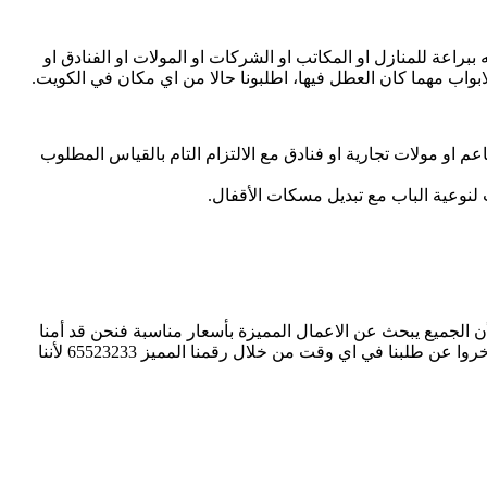
ببراعة للمنازل او المكاتب او الشركات او المولات او الفنادق او
بواب مهما كان العطل فيها، اطلبونا حالا من اي مكان في الكويت.
و مولات تجارية او فنادق مع الالتزام التام بالقياس المطلوب
لنوعية الباب مع تبديل مسكات الأقفال.
ن الجميع يبحث عن الاعمال المميزة بأسعار مناسبة فنحن قد أمنا
لكم ذلك مع نجار الكويت حيث أننا نتعامل معكم بأنسب الاسعار المنافسة والرخيصة والمدروسة التي تتلاءم مع الاوضاع المادية للجميع، لا تتأخروا عن طلبنا في اي وقت من خلال رقمنا المميز 65523233 لأننا