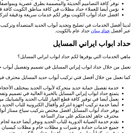
نوفر كافة التصاميم الحديثة والمصممة بطرق عصرية وبمواصفات
نؤمن أيضا للعملاء حداد مظلات في كافة مناطق الكويت كافة قط
افضل حداد أبواب الكويت يوفر لكم خدمات سريعة ودقيقة لتركي
لدينا أفضل الخدمات في تصليح وتجديد أبواب الحديد المتصدأة وتركي
عبر أفضل
حداد بيبان
حداد عام بالكويت.
حداد ابواب ايراني المسايل
ماهي الخدمات التي يوفرها لكم حداد ابواب ابراني المسايل؟
نعمل من خلال حداد ابواب إيراني المسايل في تصميم وتفصيل أبواب حد
كما نعمل من خلال أفضل فني تركيب أبواب حديد المسايل محترف في ت
خدمة تفصيل حماية حديد متحركة لأبواب الحديد بمختلف الأحجام
يتمتع حداد ابواب إيراني المسايل بالخبرة العالية في تصميم و
نعمل أيضا في توفير كافة قطع الغيار للباب الحديد والشبابيك
أيضا خدمة تركيب أجهزة انتركم وأقفال الكترونية للباب الحديد 
يوفر حداد أبواب المسايل افضل مختص بتركيب سياج ممتاز أنو
محترف جاهز لخدمتكم على مدار الساعة
نقدم خدمة الصيانة الدورية للباب الحديد ونوفر أيضا خدمة لحام 
جميع خدمات حدادة و شبرات و مظلات خام و مظلات كيسبان عبر
توفر شركتنا أيضا مجموعة من افضل حدادين الكويت مختصين بك