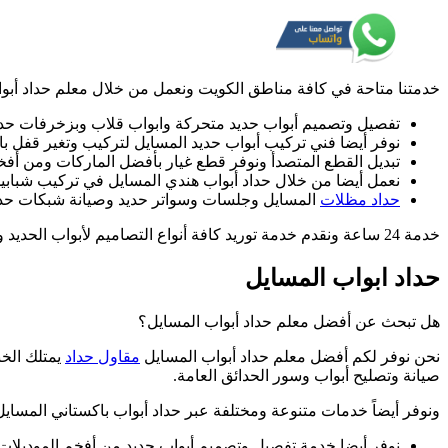
أعمال
الحدادة
خدمتنا متاحة في كافة مناطق الكويت ونعمل من خلال معلم حداد أبواب
تفصيل وتصميم أبواب حديد متحركة وابواب قلاب وبزخرفات حدي
نوفر أيضا فني تركيب أبواب حديد المسايل لتركيب وتغير قفل ب
تبديل القطع المتصدأ ونوفر قطع غيار بأفضل الماركات ومن أفخم
نعمل أيضا من خلال حداد أبواب هندي المسايل في تركيب شبابيك 
حداد مظلات
المسايل وجلسات وسواتر حديد وصيانة شبكات حديد
خدمة 24 ساعة ونقدم خدمة توريد كافة أنواع التصاميم لأبواب الحديد وشبابيك مع خدمة التركيب والفك والصيانة وبخبرات أفضل فني تركيب أبواب حديد سرعة في الإنجاز والإتقان في العمل وبأسعار مناسبة.
حداد ابواب المسايل
هل تبحث عن أفضل معلم حداد أبواب المسايل؟
نحن نوفر لكم أفضل معلم حداد أبواب المسايل
مقاول حداد
يمتلك الخب
صيانة وتصليح أبواب وسور الحدائق العامة.
ونوفر أيضاً خدمات متنوعة ومختلفة عبر حداد أبواب باكستاني المسايل 
نوفر أيضا خدمة تفصيل وتصميم أبواب حديد من أفخم الموديلات