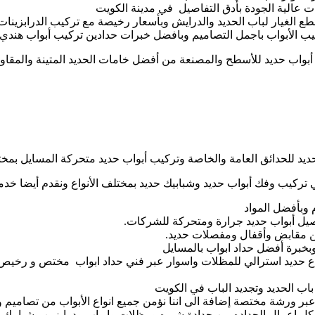
 عالية الجودة بأدق التفاصيل في مدينة الكويت
ع الغيار لباب الحديد والدرايش وبأسعار رخيصة مع تركيب الدرابزينا
ب الأبواب باجمل التصاميم وبافضل خبرات حدادين تركيب أبواب هندي و
ب أبواب حديد للأسطح والمصنعة من أفضل خامات الحديد المتينة والمقا
يد للحدائق العامة والخاصة وتركيب أبواب حديد متحركة المسايل بمختل
ركيب وفك أبواب حديد وشبابيك حديد بمختلف الأنواع ونقدم أيضا خدما
 وبأفضل المواد
تفصيل أبواب حديد جرارة ومتحركة للشركات.
 من مقابض وأقفال ومفصلات حديد.
وبخبرة أفضل حداد ابواب بالمسايل
اع حديد استرالي للمظلات واسوار عبر فني حداد ابواب مختص و رخيص
باب الحديد وتجديد الباب في الكويت
 ورشة مختصة إضافة الى اننا نؤمن جميع انواع الأبواب من تصاميم و
ل اعمال الحداده من حدادة شبره ومظلات وابواب ودرابزين وشبابيك