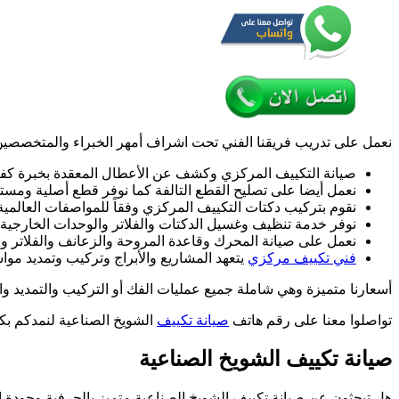
فني
صيانة
تكييف
مركزي
هندي
باكستاني
نعمل على تدريب فريقنا الفني تحت اشراف أمهر الخبراء والمتخصصين لل
صيانة التكييف المركزي وكشف عن الأعطال المعقدة بخبرة كفاء
نعمل أيضا على تصليح القطع التالفة كما نوفر قطع أصلية ومس
نقوم بتركيب دكتات التكييف المركزي وفقاً للمواصفات العال
نوفر خدمة تنظيف وغسيل الدكتات والفلاتر والوحدات الخارجية 
نعمل على صيانة المحرك وقاعدة المروحة والزعانف والفلاتر وج
فني تكييف مركزي
يتعهد المشاريع والأبراج وتركيب وتمديد مو
أسعارنا متميزة وهي شاملة جميع عمليات الفك أو التركيب والتمديد وال
تواصلوا معنا على رقم هاتف
صيانة تكييف
الشويخ الصناعية لنمدكم بكا
صيانة تكييف الشويخ الصناعية
هل تبحثون عن صيانة تكييف الشويخ الصناعية متميز بالحرفية وجودة ا