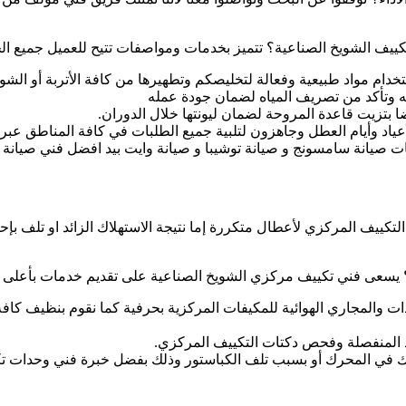
ييف الشويخ الصناعية؟ تتميز بخدمات ومواصفات تتيح للعميل جميع ال
ام مواد طبيعية وفعالة لتخليصكم وتطهيرها من كافة الأتربة أو الشوائ
وتأكد من تصريف المياه لضمان جودة عمله
ضا بتزيت قاعدة المروحة لضمان ليونتها خلال الدوران.
 صيانة سامسونج و صيانة توشيبا و صيانة وايت بيد افضل فني صيانة 
لتكييف المركزي لأعطال متكررة إما نتيجة الاستهلاك الزائد او تلف ب
 يسعى فني تكييف مركزي الشويخ الصناعية على تقديم خدمات بأعلى مع
ات والمجاري الهوائية للمكيفات المركزية بحرفية كما نقوم بنظيف كاف
د المنفصلة وفحص دكتات التكييف المركزي.
حتكاك في المحرك أو بسبب تلف الكباستور وذلك بفضل خبرة فني وحدات ت