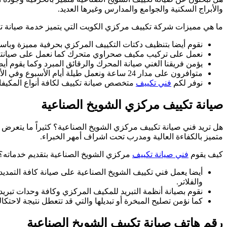
والأبراج السكنية والجوامع والمدارس وغيرها العديد.
ما هي مميزات شركة تكييف مركزي الكويت التي يتميز خدمة صيانة تك
نقوم أيضا بتنظيف دكتات التكييف المركزي بحرفية مميزة وباستخد
نعمل على تركيب مكيف صحراوي متحرك كما نعمل على صيانته 
يؤمن فريقنا الغني صيانة المحرك والرقائق المبرد وكما يقوم أي
متوافرون على مدار 24 ساعة ونعمل طيلة أيام الأسبوع وفي الأعياد وأيام العطل وجاهزون لتلبية جميع الطلبات في كافة المناطق عبر ورشات مناوبة.
نوفر لكم
فني تكييف
متخصص صيانة تكييف لكافة أنواع المكيفات
صيانة تكييف مركزي الشويخ الصناعية
هل تريد فني صيانة تكييف مركزي الشويخ الصناعية؟ كثيراً ما يتعرض ا
متميز بالكفاءة العالية ومدرب تحت اشراف أمهر الخبراء.
كيف يقوم
فني صيانة تكييف
مركزي الشويخ الصناعية بتقديم خدماته؟
أيضا يعمل فني تكييف الشويخ الصناعية على صيانة كافة التمديد
والفلاتر.
نقوم بصيانة أنظمة التبريد للمكيف المركزي وكافة وحدات تبري
كما نؤمن تصليح المبخرة أو تبديلها والتي قد تتعطل نتيجة لا
رقم هاتف صيانة تكييف الشويخ الصناعية