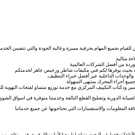
قيام بجميع المهام بحرفية مميزة وعالية الجودة والتي تتضمن الخدمات
ة مثالية
توردة من أفضل الشركات العالمية
مية بحيث يوفرها لكم فني مكيفات شاطر ورخيص جاهز لخدمتكم
والوحدات الداخلية عبر أفضل خبراء التنظيف.
ميع أجزاء المحرك بمنتهى السهولة
اسير ودكتات التكييف المركزي مع خدمة توزيع متساو لفتحات التهوية لل
صيانة الدورية وتصليح القطع التالفة وخدمتنا متوفرة في اسواق الشويخ
فة المعلومات والاستفسارات التي تحتاجونها عن جميع خدماتنا
لأداء؟ توقفوا عن البحث وتواصلوا معنا لأننا نمتلك فريق فني مؤلف م