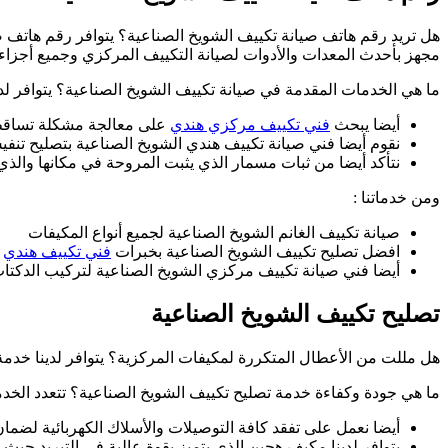
هل تريد رقم هاتف صيانة تكييف الشويخ الصناعية؟ يتوافر رقم هاتف ص
مجهز بأحدث المعدات والأدوات لصيانة التكييف المركزي وجميع أجزاءه
ما هي الخدمات المقدمة في صيانة تكييف الشويخ الصناعية؟ يتوافر لد
أيضا يبحث
فني تكييف مركزي هندي
على معالجة مشكلة تساقط ال
نقوم أيضا فني صيانة تكييف هندي الشويخ الصناعية بتصليح تنف
نتأكد أيضا من ثبات مسمار الذي يثبت المروحة في مكانها وال
ومن خدماتنا :
صيانة تكييف الغانم الشويخ الصناعية لجميع أنواع المكيفات
افضل تصليح تكييف الشويخ الصناعية بخبرات
فني تكييف هندي
و
أيضا فني صيانة تكييف مركزي الشويخ الصناعية لتركيب الدكتا
تصليح تكييف الشويخ الصناعية
هل مللت من الأعطال المتكررة لمكيفات المركزية؟ يتوافر لدينا خدمة ت
ما هي جودة وكفاءة خدمة تصليح تكييف الشويخ الصناعية؟ تتعدد ال
أيضا نعمل على تفقد كافة التوصيلات والأسلاك الكهربائية لضم
يتوافر لدينا مكيف هجين الذي يتميز بقوة عالية في التبريد حي