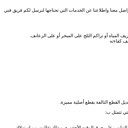
تواصل معنا واطلاعنا عن الخدمات التي تحتاجها لنرسل لكم فريق فني
ف المياه أو تراكم الثلج على المبخر أو على الزعانف.
عف كفاءته
يل القطع التالفة بقطع أصلية مميزة.
تي تتمثل ب:
بالتناوب على حرق الوقود الأحفوري وبذلك تقللون من استهلاك