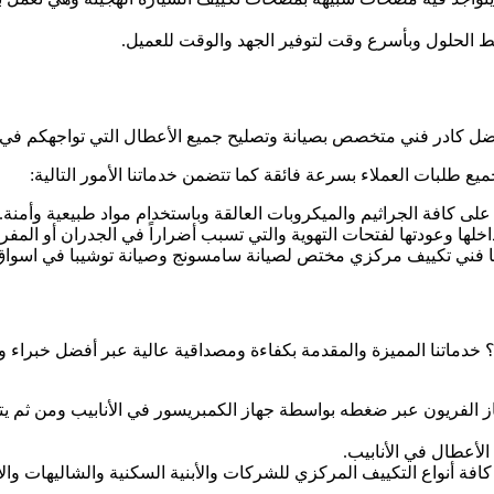
 الحلول وبأسرع وقت لتوفير الجهد والوقت للعميل.
فضل كادر فني متخصص بصيانة وتصليح جميع الأعطال التي تواجهكم في 
 طلبات العملاء بسرعة فائقة كما تتضمن خدماتنا الأمور التالية:
على كافة الجراثيم والميكروبات العالقة وباستخدام مواد طبيعية وأمنة.
ها وعودتها لفتحات التهوية والتي تسبب أضراراً في الجدران أو المف
؟ خدماتنا المميزة والمقدمة بكفاءة ومصداقية عالية عبر أفضل خبراء
از الفريون عبر ضغطه بواسطة جهاز الكمبريسور في الأنابيب ومن ثم ي
أعطال في الأنابيب.
فة أنواع التكييف المركزي للشركات والأبنية السكنية والشاليهات وا