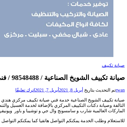
صيانة تكييف
صيانة تكييف الشويخ الصناعية / 98548488 / فني صيانة تكييف مركزي هندي باكستاني
على
rwan
تم التحديث بتاريخ
أبريل 8, 2021
أبريل 7, 2021
اترك تعليقًا
صيانة
تكييف
التالفة وصيانة دكتات التكييف المركزي بالإضافة لخدمة الغسيل والت
الشويخ
الماركات العالمية شارب و سامسونج وال جي و توشيبا و باور ويونيفر
الصناعية
/
للاستعلام وطلب الخدمة يمكنكم التواصل هاتفيا كما يمكنكم التواصل 
8548488
/