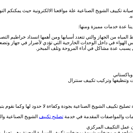
يانة تكييف الشويخ الصناعية علة مواقعنا الالكترونية حيث يمكنكم ال
.
ينا عدة خدمات مميزة ومنها:
مياه من الجهاز والتي تتعدد أسبابها ومن أهمها انسداد خراطيم التصري
يس الهواء في داخل الوحدات الخارجية التي تؤدي لأضرار في جهاز وتض
ذي يسبب عدة مشاكل في أداء المروحة وتلف المبخر.
باكستاني
ت وتنظيفها وتركيب تكييف سنترال
صليح تكييف الشويخ الصناعية بجودة وكفاءة لا حدود لها وكما نقوم بتبد
خدمات والمواصفات المقدمة في خدمة
تصليح تكييف
الشويخ الصناعية وال
ان عمل التكييف المركزي
ث يتواجد فيه مضخات شبيهة بمضخات تكييف السيارة الهجينة وهي تعمل 