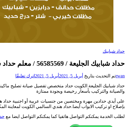
حداد شبابيك
حداد شبابيك الجليعة / 56585569 / معلم حداد شبابيك أبواب درابزين درج مظلات
على
rwan
تم التحديث بتاريخ
أبريل 5, 2021
أبريل 5, 2021
اترك تعليقًا
حداد
حداد شبابيك الجليعة الكويت حداد متخصص تفصيل صيانة تصليح ماكينة 
شبابيك
والصيانة والتركيب بأسعار رخيصة وبجودة ممتازة
الجليعة
/
على أيدي حدادين مهرة ومختصين من جنسيات عربية أو اجنبية حداد هندي
6585569
بإصلاح او تركيب الابواب أيضا.حداد هندي السالمي الكويت لمعاينة ال
/
معلم
لطلب الخدمة يمكنكم التواصل هاتفيا كما يمكنكم التواصل ايضا مع
حدا
حداد
شبابيك