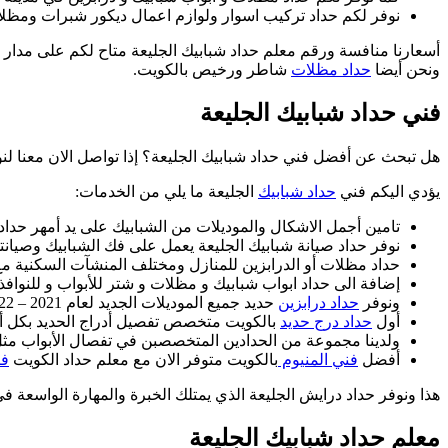
نوفر لكم حداد تركيب اسوار ولوازم اعمال ديكور شبرات ومظلا
أسعارنا منافسة ورقم معلم حداد شبابيك الجليعة متاح لكم على مدار 
ونحن أيضا
حداد مظلات
شاطر ورخيص بالكويت.
فني حداد شبابيك الجليعة
هل تبحث عن أفضل فني حداد شبابيك الجليعة؟ إذا تواصل الان معنا ل
يؤدي اليكم فني
حداد شبابيك
الجليعة ما يلي من الخدمات:
تامين أجمل الاشكال والموديلات من الشبابيك على يد أمهر حداد
نوفر حداد صيانة شبابيك الجليعة يعمل على فك الشبابيك وصيانته
حداد مظلات أو الدرابزين للمنازل ومختلف المنشآت السكنية مع
إضافة الى حداد ابواب شبابيك و مظلات و شتر للأبواب و للنوافذ 
ونوفر
حداد درابزين
حديد جميع الموديلات الجديد لعام 2021 – 2022 .
أول
حداد درج حديد
بالكويت متخصص تفصيل أدراج الحديد بكل أنو
ولدينا مجموعة من الحدادين المتخصصبن في تفصال الأبواب مث
أفضل
فني المنيوم
بالكويت متوفر الان مع معلم حداد الكويت
فن
هذا ونوفر حداد درايش الجليعة الذي يمتلك الخبرة والمهارة الواسعة
معلم حداد شبابيك الجليعة