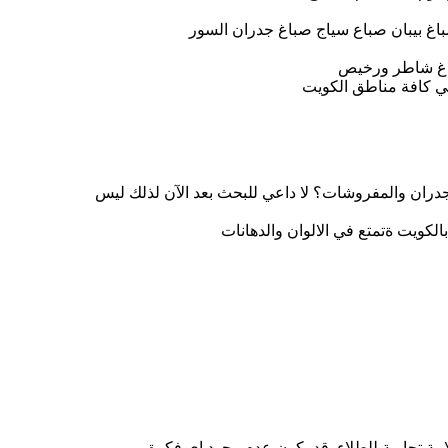
باغ بيبان صباع سياج صباغ جدران السور
اغ شاطر ورخيص
ي كافة مناطق الكويت
ن والمفروشات؟ لا داعي للبحث بعد الآن لذلك ليس
كويت ةتمتع في الالوان والدهانات
مة تجارية للطلاء. قد يكون عدم وجود إي فكرة