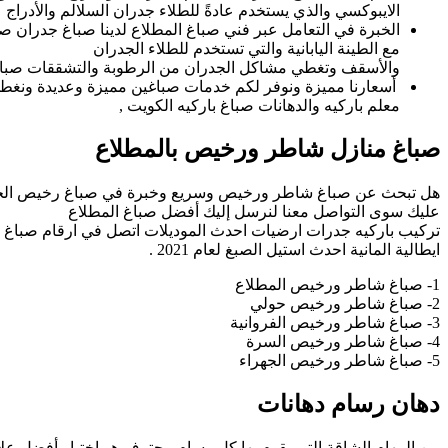
الايبوكسي والذي يستخدم عادةً للطلاء جدران السلالم والأدراج
الخبرة في التعامل عبر فني صباغ المطلاع لدينا صباغ جدران ص
مع الطينة اليابانية والتي تستخدم للطلاء الجدران
والأسقف وتغطي مشاكل الجدران من الرطوبة والتشققات صب
أسعارنا مميزة ونوفر لكم خدمات صباغين مميزة وعديدة ونغط
معلم باركيه والدهانات صباغ باركيه الكويت ,
صباغ منازل شاطر ورخيص بالمطلاع
هل تبحث عن صباغ شاطر ورخيص وسريع وخبرة في صباغ رخيص الجدرا
عليك سوى التواصل معنا لنرسل إليك أفضل صباغ المطلاع
تركيب باركيه جدرات ارضيات احدث الموديلات اتصل في ارقام صباغ بال
ايطالية المانية احدث استيل الصبغ لعام 2021 .
1- صباغ شاطر ورخيص المطلاع
2- صباغ شاطر ورخيص حولي
3- صباغ شاطر ورخيص الفروانية
4- صباغ شاطر ورخيص السرة
5- صباغ شاطر ورخيص الجهراء
دهان رسام دهانات
من المهام الشاقة التي يقوم بها كل رسام محترف هو اختيار أفضل علا