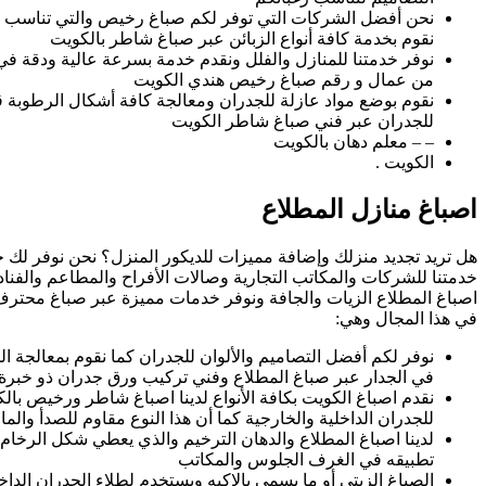
نحن أفضل الشركات التي توفر لكم صباغ رخيص والتي تناسب حا
نقوم بخدمة كافة أنواع الزبائن عبر صباغ شاطر بالكويت
نوفر خدمتنا للمنازل والفلل ونقدم خدمة بسرعة عالية ودقة في
من عمال و رقم صباغ رخيص هندي الكويت
نقوم بوضع مواد عازلة للجدران ومعالجة كافة أشكال الرطوبة ق
للجدران عبر فني صباغ شاطر الكويت
– – معلم دهان بالكويت
الكويت .
اصباغ منازل المطلاع
هل تريد تجديد منزلك وإضافة مميزات للديكور المنزل؟ نحن نوفر لك خد
خدمتنا للشركات والمكاتب التجارية وصالات الأفراح والمطاعم والفنادق
اصباغ المطلاع الزيات والجافة ونوفر خدمات مميزة عبر صباغ محتر
في هذا المجال وهي:
نوفر لكم أفضل التصاميم والألوان للجدران كما نقوم بمعالجة ا
في الجدار عبر صباغ المطلاع وفني تركيب ورق جدران ذو خبرة 
نقدم اصباغ الكويت بكافة الأنواع لدينا اصباغ شاطر ورخيص بالك
للجدران الداخلية والخارجية كما أن هذا النوع مقاوم للصدأ والم
لدينا اصباغ المطلاع والدهان الترخيم والذي يعطي شكل الرخام 
تطبيقه في الغرف الجلوس والمكاتب
الصباغ الزيتي أو ما يسمى بالاكيه ويستخدم لطلاء الجدران الداخلي