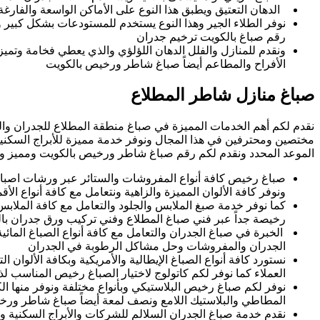
الدهان التعتيق ويطبق هذا النوع على الأماكن الواسعة والفارغ
نوفر الطلاء الجير وهذا النوع يستخدم للمستودعات بشكل كبير 
رقم صباغ بالكويت ترخيم جدران
ونقدم للمنازل والفلل الدهان اللؤلؤي والذي يعطي فخامة وتمي
الأفراح والمطاعم أيضاً صباغ شاطر ورخيص بالكويت
صباغ منازل شاطر المطلاع
نقدم لكم أهم الخدمات المميزة في صباغ منطقة المطلاع للجدران وا
مختصين ومحترفين في هذا المجال ونوفر خدمة مميزة للأبراج السكنية
الموعد المحدد ونقدم لكم رقم صباغ شاطر ورخيص بالكويت ومميز وي
صباغ رخيص كافة أنواع المفروشات والستائر عبر ورشات اصباغ 
ونوفر كافة الألوان المميزة والزاهية ونتعامل مع كافة أنواع الأ
كما نوفر خدمة صبغ الملابس والجلود والتعامل مع كافة الملاب
رخيصة جداً عبر فني صباغ المطلاع وفني تركيب ورق جدران با
الخبرة في صباغ الجدران والتعامل مع كافة أنواع الصباغ المائية
الجدران والمفروشات وحل مشاكل الرطوبة في الجدران
نستورد كافة أنواع الصباغ الإيطالية والأمريكية وبكافة الألوان ا
العملاء كما نوفر لكم كاتولوج لاختيار الصباغ رخيص المناسب ل
نوفر لكم صباغ رخيص البلاستيكي وبأنواع مختلفة ونوفر منها الكو
المطاطي والبلاستيك اللامع ونصف لمعة أيضاً صباغ شاطر ور
نقدم خدمة صباغ الجدران السلالم للشركات والأبراج السكنية ون