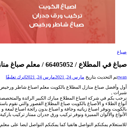
صباغ
صباغ في المطلاع / 66405052 / معلم صباغ منازل تركيب ورق جدران
على
rwan
تم التحديث بتاريخ
مارس 24, 2021
مارس 24, 2021
اترك تعليقًا
صبا
أول وأفضل صباغ منازل المطلاع بالكويت معلم اصباغ شاطر ورخيص 
في
شبرات ,
الم
نرحب بكم في شركة اصباغ المطلاع مبارك الكبير الرائدة والمتخصصة
/
052
أنواع الطلاء و الأصباغ بالكويت صباغ المطلاع القصور والتي نقوم باست
/
بالكويت ونوفر اصباغ زياتيه وجافة و اصباغ بدون رائجة اصباع لمعة و 
معل
الأنواع والألوان المميزة ونوفر تركيب ورق جدران ممتاز تركيب بار
صبا
للاستعلام يمكنكم التواصل هاتفيا كما يمكنكم التواصل ايضا على معلم
منا