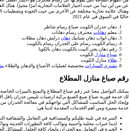
عن من أين تبدأ من حيث اختيار العلامات التجارية أمرًا محيرًا. هناك 
وهناك علامة تجارية مختلفة عن الأخرى من حيث الجودة وتشطيبات ال
حاليًا في السوق في عام 2021
دهان جدران الكويت صباغ رسام شاطر
معلم
دهانات
محترف رسام دهانات
دهان ابواب دهان شبابيك
دهان
درايش دهان مظلات
رسام الكويت رسام على الجدران رسام بالكويت
رقم دهان يجي البيت بالكويت دهان بالكويا
صباغ منازل
الكويت
طلاء
منازل الكويت
نشتري السيارات
مخصصة لعمليات الأصباغ والدهان والطلاء
يش
رقم صباغ منازل المطلاع
يمكنك التواصل معنا عبر رقم صباغ المطلاع والتمتع بالميزات الخاصة
لك خدمة فورية صباغ صبغ الصبغ بركية ارضيات تلبيس جدران باقل الا
وإيجاد الحل المناسب للمشاكل التي تواجهكم في معالجة الجدران من ا
خدمة مميزة ومن أهم الخدمات المقدمة لدينا هي:
السرعة في تلبية طلبكم والمصداقية في التعامل والشفافية التا
لدينا خبرات محلية وأجنبية ونواكب كافة التطورات الحديثة ونو
الخبرة في التعامل مع الجدران وإيجاد كافة الحلول للمشاكل ال