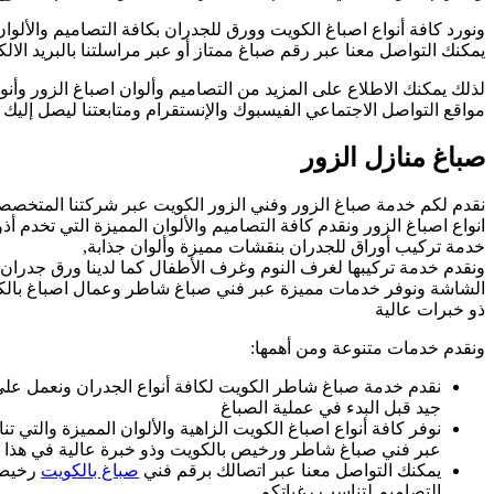
ونورد كافة أنواع اصباغ الكويت وورق للجدران بكافة التصاميم والألوا
يمكنك التواصل معنا عبر رقم صباغ ممتاز أو عبر مراسلتنا بالبريد الال
لذلك يمكنك الاطلاع على المزيد من التصاميم وألوان اصباغ الزور وأنوا
مواقع التواصل الاجتماعي الفيسبوك والإنستقرام ومتابعتنا ليصل إليك 
صباغ منازل الزور
نقدم لكم خدمة صباغ الزور وفني الزور الكويت عبر شركتنا المتخصص
انواع اصباغ الزور ونقدم كافة التصاميم والألوان المميزة التي تخدم أذوا
خدمة تركيب أوراق للجدران بنقشات مميزة وألوان جذابة,
ونقدم خدمة تركيبها لغرف النوم وغرف الأطفال كما لدينا ورق جدرا
الشاشة ونوفر خدمات مميزة عبر فني صباغ شاطر وعمال اصباغ با
ذو خبرات عالية
ونقدم خدمات متنوعة ومن أهمها:
نقدم خدمة صباغ شاطر الكويت لكافة أنواع الجدران ونعمل عل
جيد قبل البدء في عملية الصباغ
نوفر كافة أنواع اصباغ الكويت الزاهية والألوان المميزة والت
عبر فني صباغ شاطر ورخيص بالكويت وذو خبرة عالية في هذا 
يمكنك التواصل معنا عبر اتصالك برقم فني
صباغ بالكويت
رخيص 
التصاميم لتناسب رغباتكم