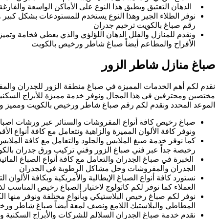
الدهان التعتيق ويطبق هذا النوع على الأماكن الواسعة والفارغ
نوفر الطلاء الجير وهذا النوع يستخدم للمستودعات بشكل كبير 
رقم صباغ بالكويت ترخيم جدران
ونقدم للمنازل والفلل الدهان اللؤلؤي والذي يعطي فخامة وتمي
الأفراح والمطاعم أيضاً صباغ شاطر ورخيص بالكويت
صباغ منازل شاطر الزور
نقدم لكم أهم الخدمات المميزة في صباغ منطقة الزور للجدران والم
مختصين ومحترفين في هذا المجال ونوفر خدمة مميزة للأبراج السكنية
الموعد المحدد ونقدم لكم رقم صباغ شاطر ورخيص بالكويت ومميز وي
صباغ رخيص كافة أنواع المفروشات والستائر عبر ورشات اصباغ 
ونوفر كافة الألوان المميزة والزاهية ونتعامل مع كافة أنواع الأ
كما نوفر خدمة صبغ الملابس والجلود والتعامل مع كافة الملاب
رخيصة جداً عبر فني صباغ الزور وفني تركيب ورق جدران بالك
الخبرة في صباغ الجدران والتعامل مع كافة أنواع الصباغ المائية
الجدران والمفروشات وحل مشاكل الرطوبة في الجدران
نستورد كافة أنواع الصباغ الإيطالية والأمريكية وبكافة الألوان ا
العملاء كما نوفر لكم كاتولوج لاختيار الصباغ رخيص المناسب ل
نوفر لكم صباغ رخيص البلاستيكي وبأنواع مختلفة ونوفر منها الكو
المطاطي والبلاستيك اللامع ونصف لمعة أيضاً صباغ شاطر ور
نقدم خدمة صباغ الجدران السلالم للشركات والأبراج السكنية ون