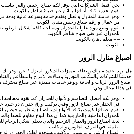
نحن أفضل الشركات التي توفر لكم صباغ رخيص والتي تناسب حا
نقوم بخدمة كافة أنواع الزبائن عبر صباغ شاطر بالكويت
نوفر خدمتنا للمنازل والفلل ونقدم خدمة بسرعة عالية ودقة في
من عمال و رقم صباغ رخيص هندي الكويت
نقوم بوضع مواد عازلة للجدران ومعالجة كافة أشكال الرطوبة ق
للجدران عبر فني صباغ شاطر الكويت
– – معلم دهان بالكويت
الكويت .
اصباغ منازل الزور
هل تريد تجديد منزلك وإضافة مميزات للديكور المنزل؟ نحن نوفر لك خد
خدمتنا للشركات والمكاتب التجارية وصالات الأفراح والمطاعم والفنادق
اصباغ الزور الزيات والجافة ونوفر خدمات مميزة عبر صباغ محترف 
في هذا المجال وهي:
نوفر لكم أفضل التصاميم والألوان للجدران كما نقوم بمعالجة ا
في الجدار عبر صباغ الزور وفني تركيب ورق جدران ذو خبرة عا
نقدم اصباغ الكويت بكافة الأنواع لدينا اصباغ شاطر ورخيص بالك
للجدران الداخلية والخارجية كما أن هذا النوع مقاوم للصدأ والم
لدينا اصباغ الزور والدهان الترخيم والذي يعطي شكل الرخام لل
تطبيقه في الغرف الجلوس والمكاتب
الصباغ الزيتي أو ما يسمى بالاكيه ويستخدم لطلاء الجدران الداخلي