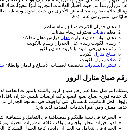
عن من أين تبدأ من حيث اختيار العلامات التجارية أمرًا محيرًا. هناك 
وهناك علامة تجارية مختلفة عن الأخرى من حيث الجودة وتشطيبات ال
حاليًا في السوق في عام 2021
دهان جدران الكويت صباغ رسام شاطر
معلم
دهانات
محترف رسام دهانات
دهان ابواب دهان شبابيك
دهان
درايش دهان مظلات
رسام الكويت رسام على الجدران رسام بالكويت
رقم دهان يجي البيت بالكويت دهان بالكويا
صباغ منازل
الكويت
طلاء
منازل الكويت
نشتري السيارات
مخصصة لعمليات الأصباغ والدهان والطلاء
يش
رقم صباغ منازل الزور
يمكنك التواصل معنا عبر رقم صباغ الزور والتمتع بالميزات الخاصة ل
لك خدمة فورية صباغ صبغ الصبغ بركية ارضيات تلبيس جدران باقل الا
وإيجاد الحل المناسب للمشاكل التي تواجهكم في معالجة الجدران من ا
خدمة مميزة ومن أهم الخدمات المقدمة لدينا هي:
السرعة في تلبية طلبكم والمصداقية في التعامل والشفافية التا
لدينا خبرات محلية وأجنبية ونواكب كافة التطورات الحديثة ونو
الخبرة في التعامل مع الجدران وإيجاد كافة الحلول للمشاكل ال