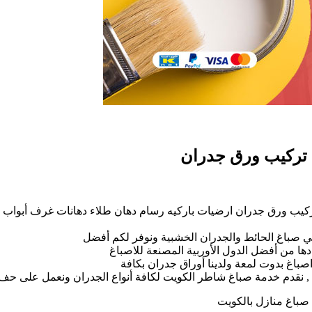
غ
كيب ورق جدران ارضيات باركيه رسام دهان طلاء دهانات غرف أبواب
ر
ي صباغ الحائط والجدران الخشبية ونوفر لكم أفضل
66405
ادها من أفضل الدول الأوربية المصنعة للاصباغ
اصباغ بدوت لمعة ولدينا أوراق جدران بكافة
م
ة , نقدم خدمة صباغ شاطر الكويت لكافة أنواع الجدران ونعمل على حف ا
غ
 صباغ منازل بالكويت
زل