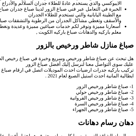
الايبوكسي والذي يستخدم عادةً للطلاء جدران السلالم والأدراج
الخبرة في التعامل عبر فني صباغ الزور لدينا صباغ جدران صبا
مع الطينة اليابانية والتي تستخدم للطلاء الجدران
والأسقف وتغطي مشاكل الجدران من الرطوبة والتشققات صب
أسعارنا مميزة ونوفر لكم خدمات صباغين مميزة وعديدة ونغط
معلم باركيه والدهانات صباغ باركيه الكويت ,
صباغ منازل شاطر ورخيص بالزور
هل تبحث عن صباغ شاطر ورخيص وسريع وخبرة في صباغ رخيص الجدرا
عليك سوى التواصل معنا لنرسل إليك أفضل صباغ الزور
تركيب باركيه جدرات ارضيات احدث الموديلات اتصل في ارقام صباغ بال
ايطالية المانية احدث استيل الصبغ لعام 2021 .
1- صباغ شاطر ورخيص الزور
2- صباغ شاطر ورخيص حولي
3- صباغ شاطر ورخيص الفروانية
4- صباغ شاطر ورخيص السرة
5- صباغ شاطر ورخيص الجهراء
دهان رسام دهانات
من المهام الشاقة التي يقوم بها كل رسام محترف هو اختيار أفضل علا