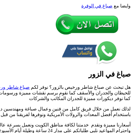
ترك
وايضا مع
صباغ في الوفرة
ورق
جدر
صباغ في الزور
هل تبحث عن صباغ شاطر ورخيص بالزور؟ نوفر لكم
صباغ شاطر ور
للحيطان والجدران والأسقف كما نقوم برسم نقشات مميزة ورسومات
كما نوفر ديكورات مميزة للجدران المكاتب والشركات
لذلك نعمل من خلال فريق كامل من فنين وعمال صباغة ومهندسين دي
باستخدام أفضل المعدات والرولات الأمريكية ونوفرها لفريقنا من قبل
أسعارنا مميزة ونقدم خدمتنا لكافة مناطق الكويت ونعمل بسرعة عالية
واحترام المواعيد نلبي طلباتكم على مدار 24 ساعة وطيلة أيام الأسبوع ونعمل في أيام الحظر