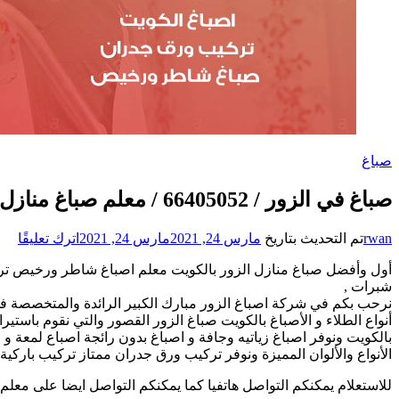
صباغ
صباغ في الزور / 66405052 / معلم صباغ منازل تركيب ورق جدران
على
rwan
تم التحديث بتاريخ
مارس 24, 2021
مارس 24, 2021
اترك تعليقًا
صبا
أول وأفضل صباغ منازل الزور بالكويت معلم اصباغ شاطر ورخيص تر
في
شبرات ,
الزو
نرحب بكم في شركة اصباغ الزور مبارك الكبير الرائدة والمتخصصة ف
/
052
أنواع الطلاء و الأصباغ بالكويت صباغ الزور القصور والتي نقوم باستير
/
بالكويت ونوفر اصباغ زياتيه وجافة و اصباغ بدون رائجة اصباع لمعة و 
معل
الأنواع والألوان المميزة ونوفر تركيب ورق جدران ممتاز تركيب باركي
صبا
للاستعلام يمكنكم التواصل هاتفيا كما يمكنكم التواصل ايضا على معلم
منا