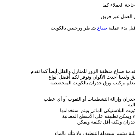
جة العملاء كما
 العمل عبر فريق
بل بدء عملية
صباغ
شاطر ورخيص بالكويت
مة صباغ منظقة الزور للمنازل والفلل أيضاً كما نقدم
 ولدينا أحدث الألوان ونوفر لكم أفضل أنواع
معلم تركيب ورق جدران بالكويت المتخصصة
لجدران وإزالة التشطيبات أو الثقوب أو أي عطب
لية
ويت البلاستيكي المائي ويتم استخدامها
اء ويمكن تطبيقه على الأسطح المعدنية
جدران ولكنه أقل تكلفة ويمكن
ة ويتميز بسهولة التنظيف ولا يتأثر بالماء