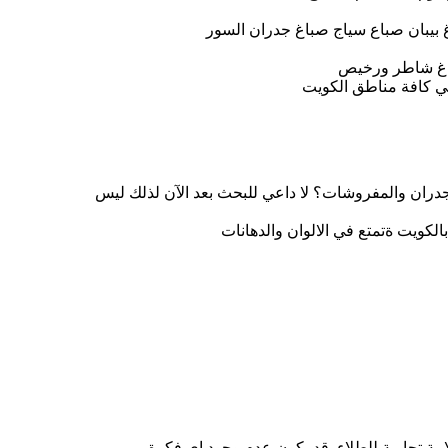
غ بيبان صباع سياج صباغ جدران السور
اغ شاطر ورخيص
ي كافة مناطق الكويت
ن والمفروشات؟ لا داعي للبحث بعد الآن لذلك ليس
كويت ةتمتع في الالوان والدهانات
مة تجارية للطلاء. قد يكون عدم وجود إي فكرة