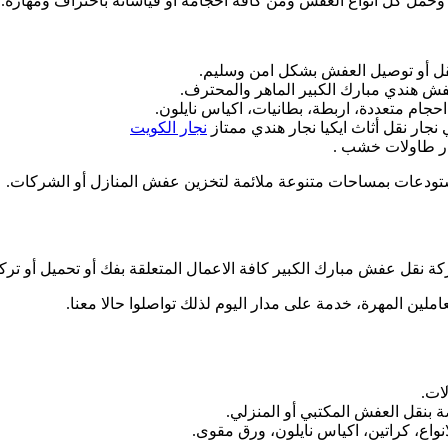
حمل كل انواع العفش ومن كافة احجامه أو قياساته باحتراف ومهارة.
نقل أو توصيل العفش بشكل امن وسليم.
ش هندي مبارك الكبير الماهر والمحترف.
جام متعددة، اربطة، بطانيات، اكياس نايلون.
جار نقل أثاث ايكيا نجار هندي ممتاز
نجار الكويت
جار طاولات خشب .
ستودعات بمساحات متنوعة ملائمة لتخزين عفش المنازل أو الشركات.
 نقل عفش مبارك الكبير كافة الاعمال المتعلقة بفك أو تحميل أو تركي
ملين المهرة، خدمة على مدار اليوم لذلك تواصلوا حالا معنا.
ات.
ة بنقل العفش المكتبي أو المنزلي.
نواع، كراتين، اكياس نايلون، ورق مقوى.