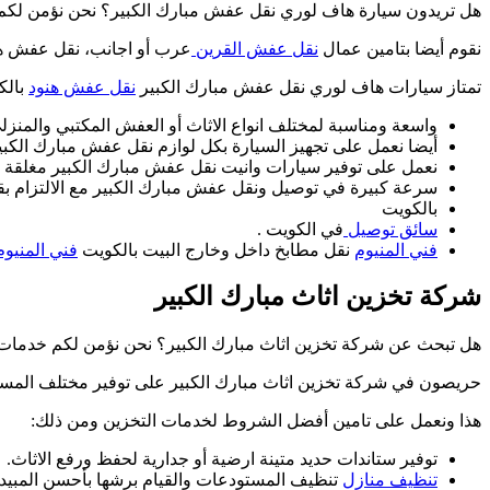
هل تريدون سيارة هاف لوري نقل عفش مبارك الكبير؟ نحن نؤمن لكم 
نقوم أيضا بتامين عمال
نقل عفش القرين
عرب أو اجانب، نقل عفش هند
تمتاز سيارات هاف لوري نقل عفش مبارك الكبير
نقل عفش هنود
بالكو
واسعة ومناسبة لمختلف انواع الاثاث أو العفش المكتبي والمنزل
أيضا نعمل على تجهيز السيارة بكل لوازم نقل عفش مبارك الكبي
نعمل على توفير سيارات وانيت نقل عفش مبارك الكبير مغلقة ومغ
سرعة كبيرة في توصيل ونقل عفش مبارك الكبير مع الالتزام بق
بالكويت
سائق توصيل
في الكويت .
فني المنيوم
نقل مطابخ داخل وخارج البيت بالكويت
فني المنيوم
شركة تخزين اثاث مبارك الكبير
هل تبحث عن شركة تخزين اثاث مبارك الكبير؟ نحن نؤمن لكم خدمات 
حريصون في شركة تخزين اثاث مبارك الكبير على توفير مختلف المسا
هذا ونعمل على تامين أفضل الشروط لخدمات التخزين ومن ذلك:
توفير ستاندات حديد متينة ارضية أو جدارية لحفظ ورفع الاثاث.
تنظيف منازل
تنظيف المستودعات والقيام برشها بأحسن المبيدا