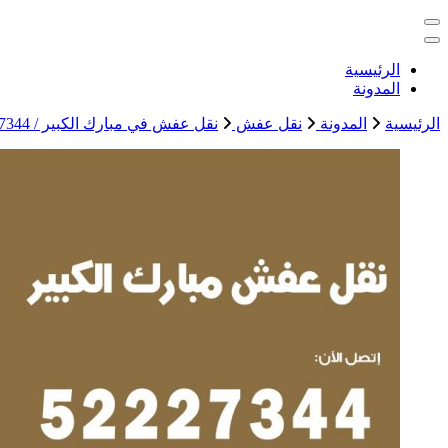
التجاوز
خدمات منزلية بالكويت شراء بيع فك نقل تركيب صيانة تصليح اثاث 
إلى
المحتوى
الكويت
الرئيسية
المدونة
الرئيسية
المدونة
نقل عفش
نقل عفش في مبارك الكبير / 52227344 / عمال نقل عفش وأثاث بأرخص سعر