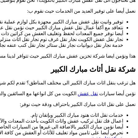
هل تحتاجون الى نقل عفش مبارك الكبير بالكويت؟ نحن نقوم بتوصيل و
نعمل أيضا على توفير العديد من الخدمات حيث نقوم ب:
توفير وانيت نقل عفش مبارك الكبير مجهزة بكل لوازم عملية 
نتعاقد مع أكفأ عمال نقل عفش مبارك الكبير حيث نؤمن نقل عف
أيضا نوفر جميع المعدات لحفظ وتغليف العفش من كراتين ذات اح
نجار نقل عفش الكويت نجار نقل غرف نوم نجار نقل اثاث منزلي ن
خدمة نجار نقل ديوانيات نجار نقل ستائر نجار نقل كنب عنفه ن
هذا ونؤمن ايضا شركة تخزين عفش مبارك الكبير حيث تتوافر لدينا م
شركة نقل أثاث مبارك الكبير
هل ترغب بنقل اثاث مبارك الكبير الى مختلف المناطق؟ تقدم لكم شركة
نؤمن أيضا سيارات
نقل عفش
الكويت من كل انواعها مع السائقين والعا
نعمل على نقل اثاث مبارك الكبير باحتراف ودقة حيث نوفر:
خدمات نقل اثاث هنود مبارك الكبير وبإتقان تام.
اعمال فك نقل تركيب عفش واثاث الكويت بأحدث المعدات والآل
أيضا نؤمن مبارك الكبير بالاضافة الى غيرها من السيارات الخاص
نحرص أيضا على تامين مواد تغليف للأثاث أو العفش من كافة الا