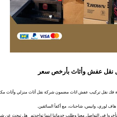
فك نقل تركيب عفش اثاث مضمون شركة نقل أثاث منزلي وأثاث مكتبي 
ش
رك
 هاف لوري، وانيس، شاحنات، مع أكفأ السائقين.
ير
ا تأخروا في التواصل معنا وطلب خدماتنا اينما تواجدتم هل تبحث عن
52227