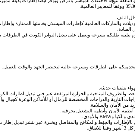
التالفة نتيجة الاحتكاك المباشر بالأرض ويوفر أيضاً إطارات بديلة مميز
ال التلف.
ديلات والماركات العالمية كإطارات الميشلان بخامتها الممتازة وإطار
القيادة.
قوم بتلبية طلبكم بسرعة ونعمل على تبديل التواير الكويت في الطرقات 
خدمتكم على الطرقات وبسرعة عالية ليختصر الجهد والوقت للعميل.
ء بتقنيات حديثة.
الضغط والظروف المناخية والحرارة المرتفعة عبر فني تبديل اطارات الكو
ات النارية والدراجات المخصصة للرمال أو للأماكن الوعرة كجبال وال
د من الأمان والسلامة.
أنظمة الأمان وأنظمة التشغيل بحرفية.
وBMW والأودي.
بالإطارات والجنط والمكافح والمفاصل وبخبرة عبر بنشر تبديل إطارات
تفاق.