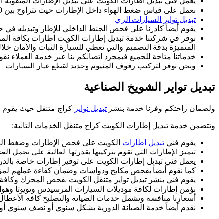
يعمل فني تبديل اطارات الكويت على تبديل الإطارات المثقوبة أو 
نعمل على قياس ضغط الهواء داخل الإطارات حيث تتراوح بين 30\35 ووفقاً للمعايير العالمية.
تبديل تواير السيارات الري
يقوم أيضاً كادرنا على فحص الجنط الداخلي للإطار وتبديله في ح
نوفر في شركتنا خدمة تبديل إطارات الكويت اطارات بكافة المو
المتميزة بدقة التصميم والتي تعطي للسيارة الثبات والأمان خلال 
خدماتنا متاحة للجميع فبمجرد اتصالكم بنا عبر خدمة العملاء ن
ونحن نوفر لتركيب رفوف المنيوم وحديد لقطع غيار السيارات
تبديل تواير الشويخ الصناعية
ولضمان راحتكم وفرنا خدمة بنشر
تبديل تواير
كراج متنقل حيث يقوم ب
وتتضمن خدمة تبديل إطارات الكويت كراج متنقل الخدمات التالية:
يقوم فني
تبديل اطارات
الكويت على فحص الإطارات وضغط الهوا
تتميز الإطارات التي نقوم بتركيبها بقدرتها العالية على تحمل 
يعمل فني تبديل إطارات الكويت على توفير إطارات خاصة بالدراج
كما نقوم أيضاً بفحص مكابح ودواسات وضمان كفاءة عملهم لمزي
يقوم فني بنشر تبديل تواير متنقل الكويت بفحص المحرك وكافة 
نؤمن إطارات لكافة موديلات السيارات المرسيدس وتويوتا وهواندي والكيا 
أسعارنا منافسة وتشمل خدمات الصيانة والتصليح كافة الأعطال 
نقدم أيضاً خدمة الصيانة الدورية بشكل سنوي أو نصف سنوي أو كل 3 أشهر وفقاً للا