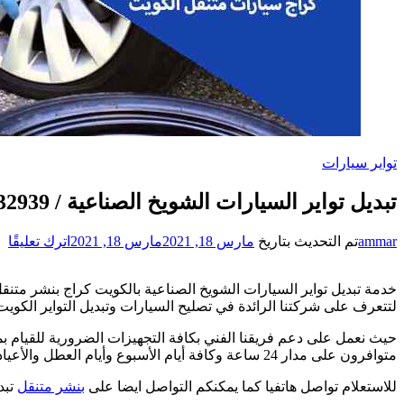
تواير سيارات
تبديل تواير السيارات الشويخ الصناعية / 51232939‬ / كراج تبديل إطارات سيارات
عل
ammar
تم التحديث بتاريخ
مارس 18, 2021
مارس 18, 2021
اترك تعليقًا
تب
تو
خدمة تبديل تواير السيارات الشويخ الصناعية بالكويت كراج بنشر متنقل 
ال
لتتعرف على شركتنا الرائدة في تصليح السيارات وتبديل التواير الكويت
ال
ال
حيث نعمل على دعم فريقنا الفني بكافة التجهيزات الضرورية للقيام بم
/
متوافرون على مدار 24 ساعة وكافة أيام الأسبوع وأيام العطل والأعياد وأوقات الحظر أيضاً.
/
للاستعلام تواصل هاتفيا كما يمكنكم التواصل ايضا على
بنشر متنقل
تبد
كر