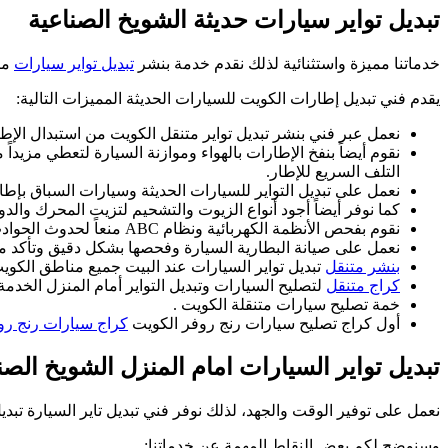
تبديل تواير سيارات حديثة الشويخ الصناعية
خدماتنا مميزة واستثنائية لذلك نقدم خدمة بنشر
تبديل تواير سيارات
مت
يقدم فني تبديل إطارات الكويت للسيارات الحديثة المميزات التالية:
نعمل عبر فني بنشر تبديل تواير متنقل الكويت من استبدال الإطارا
نقوم أيضاً بنفخ الإطارات بالهواء وموازنة السيارة لتعطي مزيد
التلف السريع للإطار.
نعمل على تبديل التواير للسيارات الحديثة وسيارات السباق بإط
كما نوفر أيضاً أجود أنواع الزيوت والتشحيم لتزيت المحرك والد
نقوم بفحص الأنظمة الكهربائية ونظام ABC منعاً لحدوث الحوادث والانزلاقات المفاجئة.
نعمل على صيانة البطارية السيارة وفحصها بشكل دقيق وتأكد من
بنشر متنقل
تبديل تواير السيارات عند البيت جميع مناطق الكوي
كراج متنقل
لتصليح السيارات وتبديل التواير أمام المنزل الخدمة
خمة تصليح سيارات متنقلة الكويت .
أول كراج تصليح سيارات رنج روفر الكويت
كراج سيارات رنج رو
تبديل تواير السيارات امام المنزل الشويخ الصن
نعمل على توفير الوقت والجهد، لذلك نوفر فني تبديل تاير السيارة تبد
وسنوضح لكم بعض النقاط المهمة عن خدماتنا: