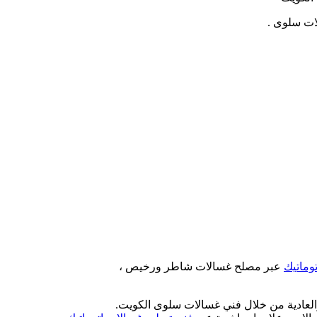
انة
ات سلوى .
ليح
الات
افات
الة
وماتيك
عبر مصلح غسالات شاطر ورخيص ،
والعادية من خلال فني غسالات سلوى الكويت.