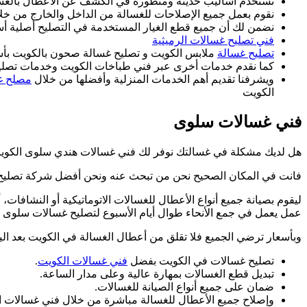
نستخدم أساليب حديثة ومتطورة في الكشف عن الأعطال بالغس
نقوم بعمل جميع الإصلاحات للغسالة من الداخل والخارج من خل
نضمن لك أن جميع قطع الغيار المستخدمة في التصليح أصلية أساسا 100 ٪ومطابقة وبنفس النوع الموجود في 
فني تصليح غسالات الرميثية
تصليح غسالة
ملابس الكويت و تصليح غسالة صحون بالكويت بأس
كما نقدم خدمات أخرى عبر فني طباخات الكويت وخدمات تصليح
ويشرفنا تقديم أهم الخدمات المنزلية وأفضلها من خلال
مصلح غ
الكويت
فني غسالات سلوى
هل لديك مشكلة في غسالتك نوفر لك فني غسالات هندي سلوى الكوي
فانت في المكان الصحيح نحن من تبحث عنه ونحن أفضل شركة تصليح غ
ليقوم بصيانة جميع أنواع الأعطال للغسالات الاتوماتيكية أو النشافات، 
عمل يعمل في جمع الأنحاء طوال أيام الأسبوع لتصليح غسالات سلوى ا
وبأسعار ترضي الجميع فلا تقلق من أعطال الغسالة في الكويت بعد ال
تصليح غسالات في الكويت بفضل
فني غسالات الكويت
.
تبديل قطع الغسالات بمهارة عالية وعلى مدار الساعة.
ضمان على جميع أنواع الصيانة للغسالات.
وإصلاح جميع الأعطال للغسالة مباشرة من خلال فني غسالات ا