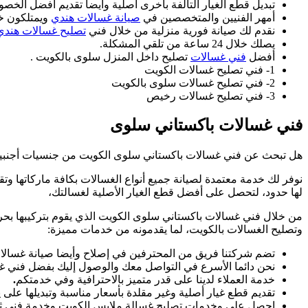
تبديل قطع الغيار التالفة بأخرى أصلية وأيضا تقديم أفضل الخصو
أمهر الفنيين والمتخصصين في
صيانة غسالات هندي
ويمتلكون خب
نقدم لك صيانة فورية منزلية من خلال فني
تصليح غسالات هندي
يصلك خلال 24 ساعة من تلقي المشكلة.
أفضل
فني غسالات
تصليح داخل المنزل سلوى بالكويت .
1- فني تصليح غسالات الكويت
2- فني تصليح غسالات سلوى بالكويت
3- فني تصليح غسالات رخيص
فني غسالات باكستاني سلوى
هل تبحث عن فني غسالات باكستاني سلوى الكويت من جنسيات أجنبية 
نوفر لك خدمة معتمدة لصيانة جميع أنواع الغسالات بكافة ماركاتها وت
لها حدود، لتحصل على أفضل قطع الغيار الأصلية لغسالتك،
من خلال فني غسالات باكستاني سلوى الكويت الذي يقوم بتركيبها بح
وتصليح الغسالات بالكويت، لما يقدمونه من خدمات مميزة:
تضم شركتنا فريق من المحترفين في إصلاح وأيضا صيانة غسالات
نحن دائما الأسرع في التواصل معك والوصول إليك بفضل فني غ
خدمة العملاء لدينا على قدر متميز بالاحترافية وفي خدمتكم
.
تقديم قطع غيار أصلية وغير مقلدة بأسعار مناسبة وتبديلها على
احصل على وخدمات تصليح غسالة ملابس الكويت وخدمة فني ثلا