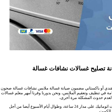
ى
ي
ندي أو باكستاني مضمون صيانة غسالة ملابس نشافات غسالة صحون متخص
الات
هامة في تنظيف وتعقيم الملابس، ونحن بدورنا وفرنا أمهر معلم غسالات
وماتيك
 لعدم حدوث المشكلة مرة أخرى،
وى
ساعة، وطوال أيام الأسبوع أيضا من أجل
980250
الكويت