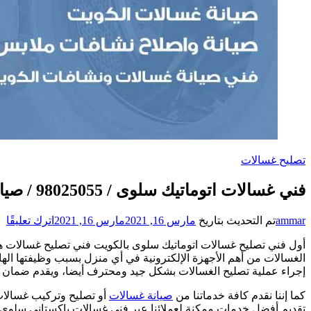
تصليح غسالات
فني غسالات اتوماتيك سلوى / 98025055 / صيانة تصليح غسالات نشافات غسالة
عل
ammar
تم التحديث بتاريخ
مارس 16, 2021
مارس 16, 2021
اترك تعليقًا
فن
أول فني تصليح غسالات اتوماتيك سلوى بالكويت فني تصليح غسالات ه
غس
الغسالات من أهم الأجهزة الإلكترونية في أي منزل بسبب وظيفتها ال
ات
إجراء عملية تصليح الغسالات بشكل جيد ومحترف أيضا، ويقدم ضمان
سل
/
كما إننا نقدم كافة خدماتنا من
صيانة غسالات
أو تصليح وتركيب غسالات اتوماتيك على مدار 24 
55
تقديم أفضل خدمات ممكنة لعملائنا عبر فني غسالات باكستاني سلوى 
/