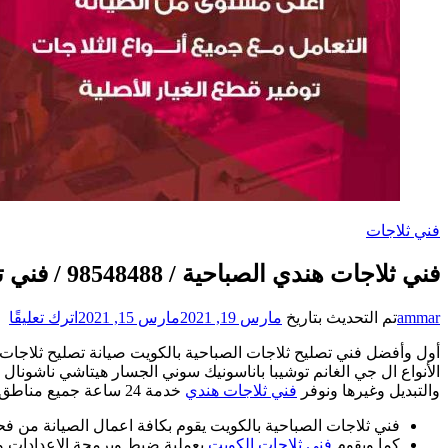
فني ثلاجات
فني ثلاجات هندي الصباحية / 98548488 / فني تصليح ثلاجات فريزرات برادات مع الكفالة
عل
ammar
تم التحديث بتاريخ
مارس 19, 2021
مارس 15, 2021
اترك تعليقًا
فن
أول وأفضل فني تصليح ثلاجات الصباحية بالكويت صيانة تصليح ثلاجات 
ثل
الأنواع ال جي الغانم توشيبا باناسونيك سوني الجسار هيتاشي ناشونال 
هن
والتبديل وغيرها ونوفر
فني ثلاجات هندي
خدمة 24 ساعة جميع مناطق الكويت .
ال
/
فني ثلاجات الصباحية بالكويت يقوم بكافة اعمال الصيانة من ف
88
كما ويقوم
فني ثلاجات الكويت
بعملية ضبط وبرمجة الاعدادات ود
/