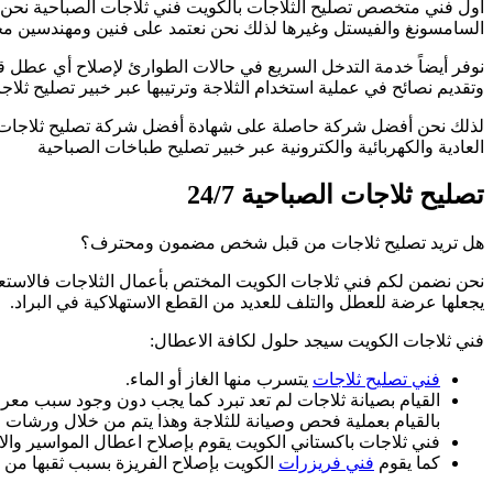
أول فني متخصص تصليح الثلاجات بالكويت فني ثلاجات الصباحية نحن أفض
السامسونغ والفيستل وغيرها لذلك نحن نعتمد على فنين ومهندسين مخ
نوفر أيضاً خدمة التدخل السريع في حالات الطوارئ لإصلاح أي عطل قد
وتقديم نصائح في عملية استخدام الثلاجة وترتيبها عبر خبير تصليح ثلاج
لذلك نحن أفضل شركة حاصلة على شهادة أفضل شركة تصليح ثلاجات الصب
العادية والكهربائية والكترونية عبر خبير تصليح طباخات الصباحية
تصليح ثلاجات الصباحية 24/7
هل تريد تصليح ثلاجات من قبل شخص مضمون ومحترف؟
نحن نضمن لكم فني ثلاجات الكويت المختص بأعمال الثلاجات فالاستعم
يجعلها عرضة للعطل والتلف للعديد من القطع الاستهلاكية في البراد.
فني ثلاجات الكويت سيجد حلول لكافة الاعطال:
فني تصليح ثلاجات
يتسرب منها الغاز أو الماء.
القيام بصيانة ثلاجات لم تعد تبرد كما يجب دون وجود سبب مع
بالقيام بعملية فحص وصيانة للثلاجة وهذا يتم من خلال ورشات صي
فني ثلاجات باكستاني الكويت يقوم بإصلاح اعطال المواسير والانا
كما يقوم
فني فريزرات
الكويت بإصلاح الفريزة بسبب ثقبها من قب