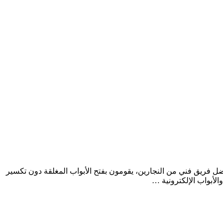
فتح قفل توفره شركتنا بفضل أفضل فريق فني من النجارين، يقومون بفتح الأبواب المغلقة دون تكسير
الأبواب الإلكترونية …