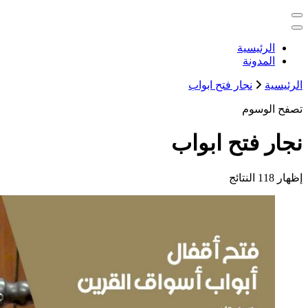
التجاوز
خدمات منزلية بالكويت شراء بيع فك نقل تركيب صيانة تصليح اثاث 
إلى
المحتوى
الكويت
الرئيسية
المدونة
الرئيسية
نجار فتح ابواب
تصفح الوسوم
نجار فتح ابواب
إظهار
118 النتائج