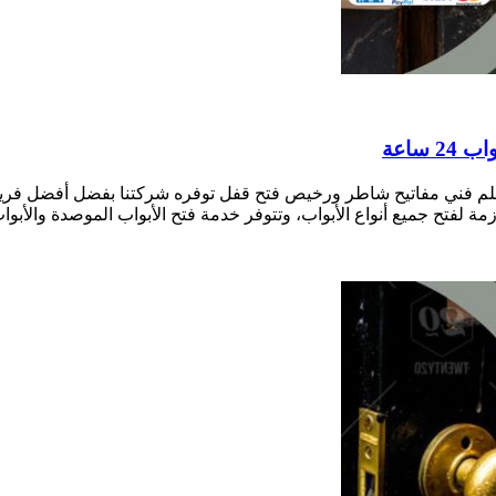
فال العيون بالكويت نجار فتح أقفال الأبواب 24 ساعة معلم فني مفاتيح شاطر ورخيص فتح قفل توف
زمة لفتح جميع أنواع الأبواب، وتتوفر خدمة فتح الأبواب الموصدة والأبواب