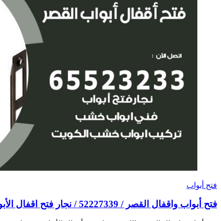
فتح أبواب
فتح أبواب واقفال القصر / 52227339 / نجار فتح اقفال الأبواب 24 ساعة