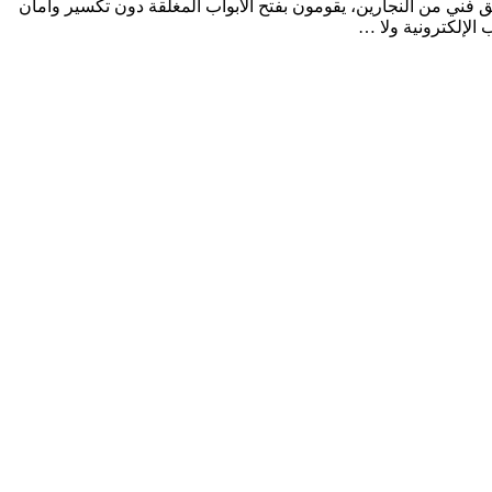
ه شركتنا بفضل أفضل فريق فني من النجارين، يقومون بفتح الأبواب المغلقة دون تكسير وأمان
 الإلكترونية ولا …