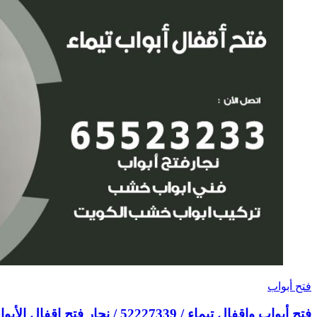
فتح أبواب
فتح أبواب واقفال تيماء / 52227339 / نجار فتح اقفال الأبواب 24 ساعة