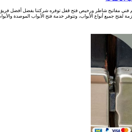
ل تيماء بالكويت نجار فتح أقفال الأبواب 24 ساعة معلم فني مفاتيح شاطر ورخيص فتح قفل توفره 
زمة لفتح جميع أنواع الأبواب، وتتوفر خدمة فتح الأبواب الموصدة والأبواب