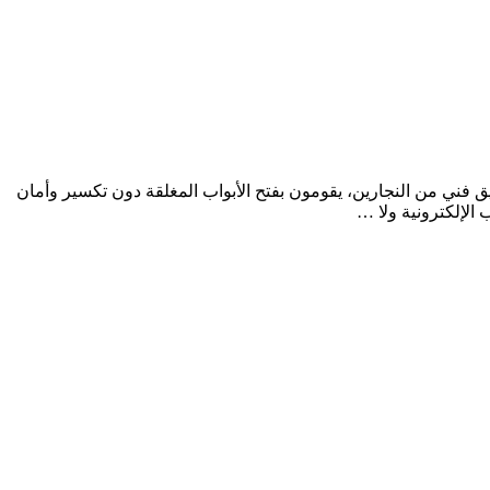
ره شركتنا بفضل أفضل فريق فني من النجارين، يقومون بفتح الأبواب المغلقة دون تكسير وأمان
 الإلكترونية ولا …