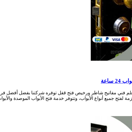
قفال النسيم بالكويت نجار فتح أقفال الأبواب 24 ساعة معلم فني مفاتيح شاطر ورخيص فتح قفل توف
زمة لفتح جميع أنواع الأبواب، وتتوفر خدمة فتح الأبواب الموصدة والأبواب