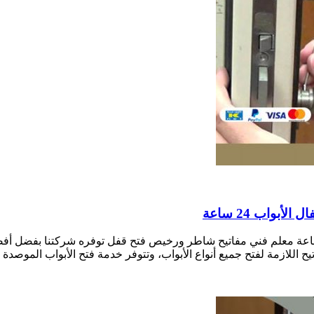
أبواب واقفال اسواق القرين بالكويت نجار فتح أقفال الأبواب 24 ساعة معلم فني مفاتيح شاطر ورخيص 
ح اللازمة لفتح جميع أنواع الأبواب، وتتوفر خدمة فتح الأبواب الموصدة و