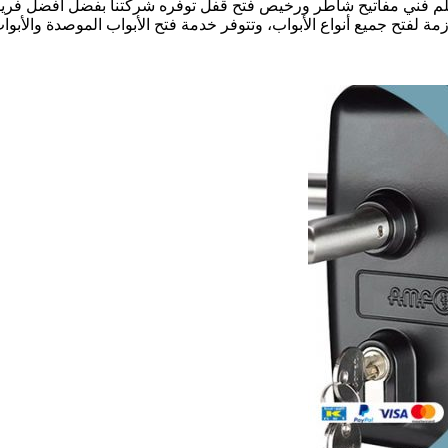
فال القصر بالكويت نجار فتح أقفال الأبواب 24 ساعة معلم فني مفاتيح شاطر ورخيص فتح قفل توفر
زمة لفتح جميع أنواع الأبواب، وتتوفر خدمة فتح الأبواب الموصدة والأبواب