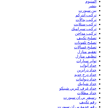
المنيوم
بنشر
بين سبورت
تركيب انتركم
تركيب بدالات
تركيب ستلايت
تركيب سيراميك
تركيب مداخن
تصليح تكييف
تصليح تلفونات
تصليح غسالات
تعقيم منازل
تنظيف منازل
تواير سيارات
حداد أبواب
حداد درابزين
حداد درج حديد
حداد ديوانيات
حداد شبابيك
حداد غرف كيربي شينكو
حداد مظلات
رسيفر بي ان سبورت
رقم تكييف
رقم خدمة بي ان سبورت