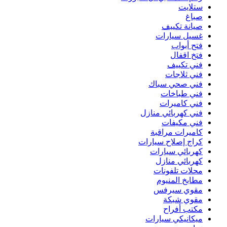
ستلايت
صباغ
صيانة تكييف
غسيل سيارات
فتح أبواب
فتخ اقفال
فني تكييف
فني ثلاجات
فني صحي سباك
فني طباخات
فني كاميرات
فني كهربائي منازل
فني مكيفات
كاميرات مراقبة
كراج إصلاح سيارات
كهربائي سيارات
كهربائي منازل
محلات تلفونات
مطابخ المنيوم
مقوي سيرفس
مقوي شبكة
مكتب أفراح
ميكانيكي سيارات