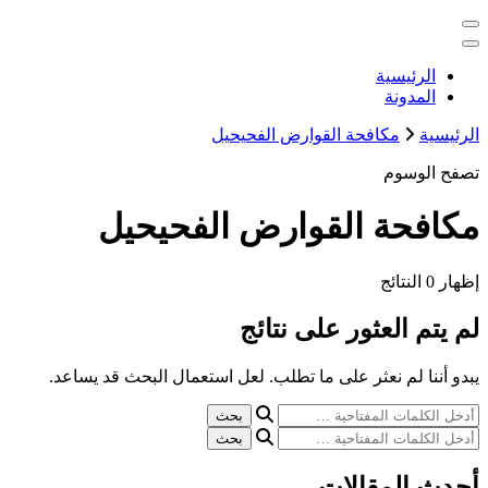
التجاوز
خدمات منزلية بالكويت شراء بيع فك نقل تركيب صيانة تصليح اثاث 
إلى
المحتوى
الكويت
الرئيسية
المدونة
الرئيسية
مكافحة القوارض الفحيحيل
تصفح الوسوم
مكافحة القوارض الفحيحيل
إظهار
0 النتائج
لم يتم العثور على نتائج
يبدو أننا لم نعثر على ما تطلب. لعل استعمال البحث قد يساعد.
هل
تبحث
هل
عن
تبحث
شيء
عن
أحدث المقالات