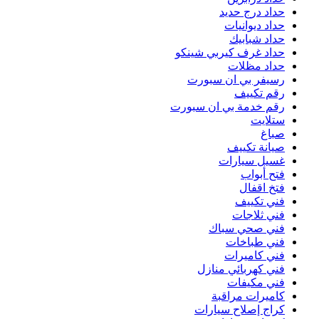
حداد درج حديد
حداد ديوانيات
حداد شبابيك
حداد غرف كيربي شينكو
حداد مظلات
رسيفر بي ان سبورت
رقم تكييف
رقم خدمة بي ان سبورت
ستلايت
صباغ
صيانة تكييف
غسيل سيارات
فتح أبواب
فتخ اقفال
فني تكييف
فني ثلاجات
فني صحي سباك
فني طباخات
فني كاميرات
فني كهربائي منازل
فني مكيفات
كاميرات مراقبة
كراج إصلاح سيارات