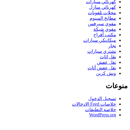
كهربائي سيارات
كهربائي منازل
محلات تلفونات
مطابخ المنيوم
مقوي سيرفس
مقوي شبكة
مكتب أفراح
ميكانيكي سيارات
نجار
نشتري سيارات
نقل اثاث
نقل عفش
نقل عفش أثاث
ونش كرين
منوعات
تسجيل الدخول
خلاصات Feed الإدخالات
خلاصة التعليقات
WordPress.org
greater