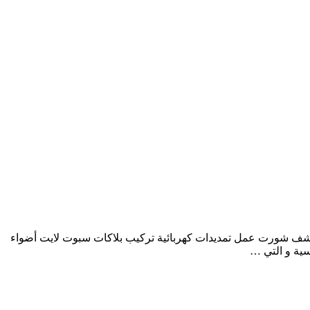
ليح صيانة كهرباء منزلي وتجاري خدمة 24 ساعة إصلاح اعطال الكهرباء كشف شورت عمل تمديدات كهربائية تركيب بلاكات سبوت لايت أضواء
سية و التي …