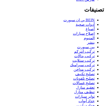
تصنيفات
BEIN بي ان سبورت
أدوات صحية
أصباغ
إصلاح سيارات
المنيوم
بنشر
بين سبورت
تركيب انتركم
تركيب بدالات
تركيب ستلايت
تركيب سيراميك
تركيب مداخن
تصليح تكييف
تصليح تلفونات
تصليح غسالات
تعقيم منازل
تنظيف منازل
تواير سيارات
حداد أبواب
حداد درابزين