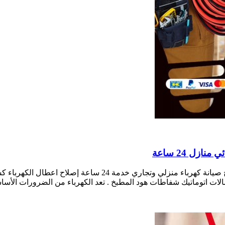
أول فني كهربائي منازل ضاحية علي صباح السالم بالكويت فني تص
ات اتوماتيك شفاطات هود المطبخ . تعد الكهرباء من الضرورات الأسا