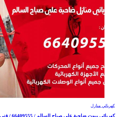
كهربائي منازل
كهربائي بيوت ضاحية علي صباح السالم / 66409555 / فني كهربائي منازل ممتاز