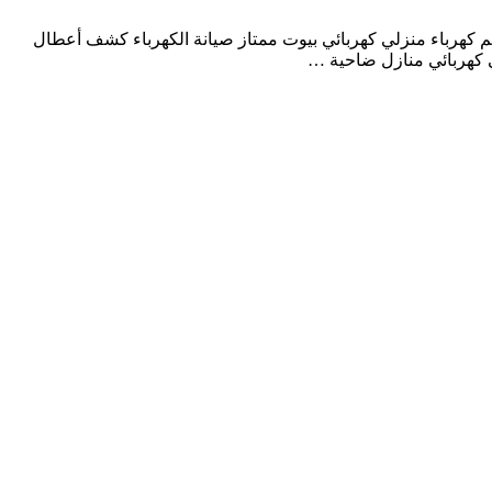
كهرباء منزلي كهربائي بيوت ممتاز صيانة الكهرباء كشف أعطال
ي كهربائي منازل ضاحية …