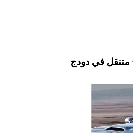
عفش
 متنقل في دودج