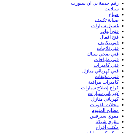
رقم خدمة بي ان سبورت
ستلايت
صباغ
صيانة تكييف
غسيل سيارات
فتح أبواب
فتخ اقفال
فني تكييف
فني ثلاجات
فني صحي سباك
فني طباخات
فني كاميرات
فني كهربائي منازل
فني مكيفات
كاميرات مراقبة
كراج إصلاح سيارات
كهربائي سيارات
كهربائي منازل
محلات تلفونات
مطابخ المنيوم
مقوي سيرفس
مقوي شبكة
مكتب أفراح
ميكانيكي سيارات