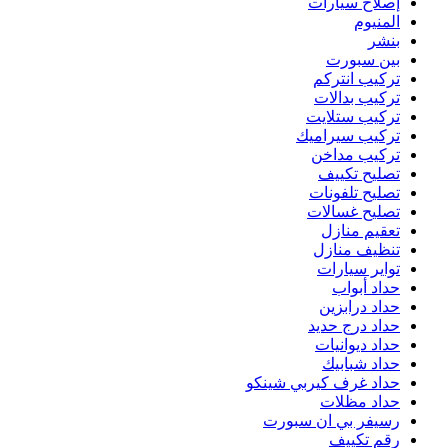
إصلاح سيارات
المنيوم
بنشر
بين سبورت
تركيب انتركم
تركيب بدالات
تركيب ستلايت
تركيب سيراميك
تركيب مداخن
تصليح تكييف
تصليح تلفونات
تصليح غسالات
تعقيم منازل
تنظيف منازل
تواير سيارات
حداد أبواب
حداد درابزين
حداد درج حديد
حداد ديوانيات
حداد شبابيك
حداد غرف كيربي شينكو
حداد مظلات
رسيفر بي ان سبورت
رقم تكييف