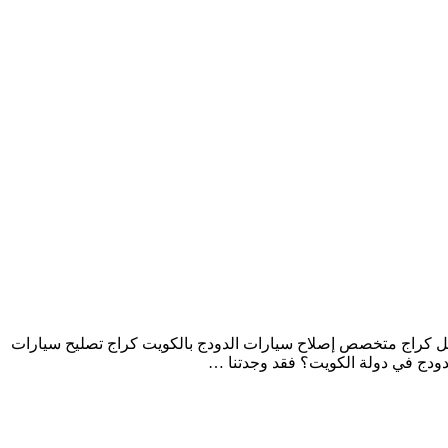
ل كراج متخصص إصلاح سيارات الدودج بالكويت كراج تصليح سيارات
ودج في دولة الكويت؟ فقد وجدتنا …