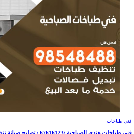
فني طباخات
فني طباخات هندي الصباحية /67616123 / تصليح صيانة تنظيف أفران غاز طباخ جولة