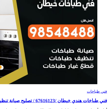
فني طباخات
فني طباخات هندي خيطان /67616123 / تصليح صيانة تنظيف أفران غاز طباخ جولة