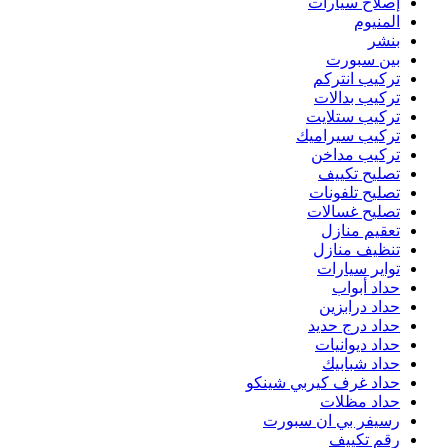
إصلاح سيارات
المنيوم
بنشر
بين سبورت
تركيب انتركم
تركيب بدالات
تركيب ستلايت
تركيب سيراميك
تركيب مداخن
تصليح تكييف
تصليح تلفونات
تصليح غسالات
تعقيم منازل
تنظيف منازل
تواير سيارات
حداد أبواب
حداد درابزين
حداد درج حديد
حداد ديوانيات
حداد شبابيك
حداد غرف كيربي شينكو
حداد مظلات
رسيفر بي ان سبورت
رقم تكييف