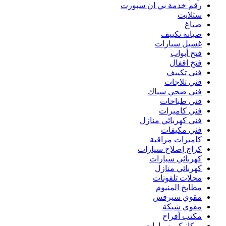
رقم خدمة بي ان سبورت
ستلايت
صباغ
صيانة تكييف
غسيل سيارات
فتح أبواب
فتخ اقفال
فني تكييف
فني ثلاجات
فني صحي سباك
فني طباخات
فني كاميرات
فني كهربائي منازل
فني مكيفات
كاميرات مراقبة
كراج إصلاح سيارات
كهربائي سيارات
كهربائي منازل
محلات تلفونات
مطابخ المنيوم
مقوي سيرفس
مقوي شبكة
مكتب أفراح
ميكانيكي سيارات