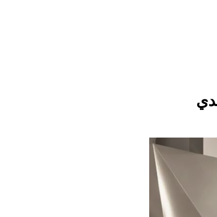
عفش
دي