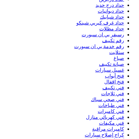
حداد درج حديد
حداد ديوانيات
حداد شبابيك
حداد غرف كيربي شينكو
حداد مظلات
رسيفر بي ان سبورت
رقم تكييف
رقم خدمة بي ان سبورت
ستلايت
صباغ
صيانة تكييف
غسيل سيارات
فتح أبواب
فتخ اقفال
فني تكييف
فني ثلاجات
فني صحي سباك
فني طباخات
فني كاميرات
فني كهربائي منازل
فني مكيفات
كاميرات مراقبة
كراج إصلاح سيارات