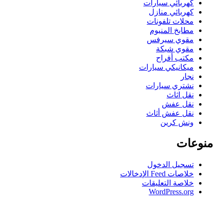
كهربائي سيارات
كهربائي منازل
محلات تلفونات
مطابخ المنيوم
مقوي سيرفس
مقوي شبكة
مكتب أفراح
ميكانيكي سيارات
نجار
نشتري سيارات
نقل اثاث
نقل عفش
نقل عفش أثاث
ونش كرين
منوعات
تسجيل الدخول
خلاصات Feed الإدخالات
خلاصة التعليقات
WordPress.org
greater