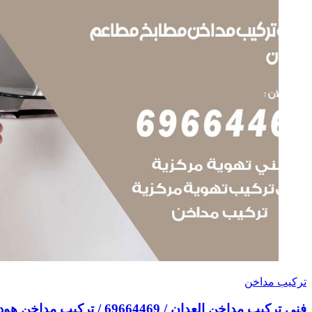
تركيب مداخن
فني تركيب مداخن العدان / 69664469 / تركيب مداخن هود مطابخ مطاعم