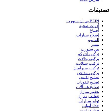
تصنيفات
BEIN بي ان سبورت
أدوات صحية
أصباغ
إصلاح سيارات
المنيوم
بنشر
بين سبورت
تركيب انتركم
تركيب بدالات
تركيب ستلايت
تركيب سيراميك
تركيب مداخن
تصليح تكييف
تصليح تلفونات
تصليح غسالات
تعقيم منازل
تنظيف منازل
تواير سيارات
حداد أبواب
حداد درابزين