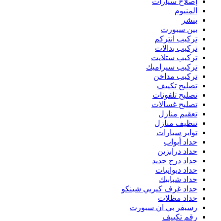
إصلاح سيارات
المنيوم
بنشر
بين سبورت
تركيب انتركم
تركيب بدالات
تركيب ستلايت
تركيب سيراميك
تركيب مداخن
تصليح تكييف
تصليح تلفونات
تصليح غسالات
تعقيم منازل
تنظيف منازل
تواير سيارات
حداد أبواب
حداد درابزين
حداد درج حديد
حداد ديوانيات
حداد شبابيك
حداد غرف كيربي شينكو
حداد مظلات
رسيفر بي ان سبورت
رقم تكييف