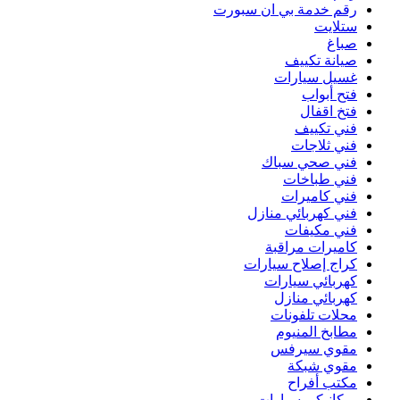
رقم خدمة بي ان سبورت
ستلايت
صباغ
صيانة تكييف
غسيل سيارات
فتح أبواب
فتخ اقفال
فني تكييف
فني ثلاجات
فني صحي سباك
فني طباخات
فني كاميرات
فني كهربائي منازل
فني مكيفات
كاميرات مراقبة
كراج إصلاح سيارات
كهربائي سيارات
كهربائي منازل
محلات تلفونات
مطابخ المنيوم
مقوي سيرفس
مقوي شبكة
مكتب أفراح
ميكانيكي سيارات