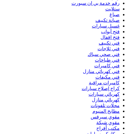
رقم خدمة بي ان سبورت
ستلايت
صباغ
صيانة تكييف
غسيل سيارات
فتح أبواب
فتخ اقفال
فني تكييف
فني ثلاجات
فني صحي سباك
فني طباخات
فني كاميرات
فني كهربائي منازل
فني مكيفات
كاميرات مراقبة
كراج إصلاح سيارات
كهربائي سيارات
كهربائي منازل
محلات تلفونات
مطابخ المنيوم
مقوي سيرفس
مقوي شبكة
مكتب أفراح
ميكانيكي سيارات