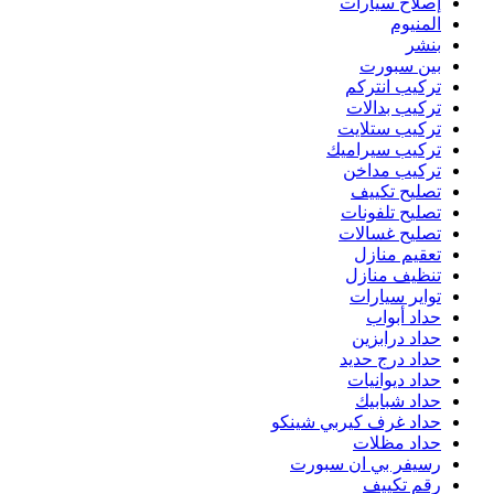
إصلاح سيارات
المنيوم
بنشر
بين سبورت
تركيب انتركم
تركيب بدالات
تركيب ستلايت
تركيب سيراميك
تركيب مداخن
تصليح تكييف
تصليح تلفونات
تصليح غسالات
تعقيم منازل
تنظيف منازل
تواير سيارات
حداد أبواب
حداد درابزين
حداد درج حديد
حداد ديوانيات
حداد شبابيك
حداد غرف كيربي شينكو
حداد مظلات
رسيفر بي ان سبورت
رقم تكييف