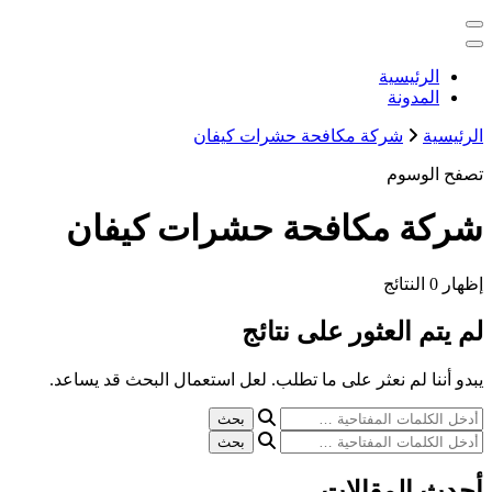
التجاوز
خدمات منزلية بالكويت شراء بيع فك نقل تركيب صيانة تصليح اثاث
إلى
عفش
المحتوى
الكويت
الرئيسية
المدونة
الرئيسية
شركة مكافحة حشرات كيفان
تصفح الوسوم
شركة مكافحة حشرات كيفان
إظهار
0 النتائج
لم يتم العثور على نتائج
يبدو أننا لم نعثر على ما تطلب. لعل استعمال البحث قد يساعد.
هل
تبحث
هل
عن
تبحث
شيء
عن
أحدث المقالات