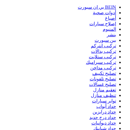
BEIN بي ان سبورت
أدوات صحية
أصباغ
إصلاح سيارات
المنيوم
بنشر
بين سبورت
تركيب انتركم
تركيب بدالات
تركيب ستلايت
تركيب سيراميك
تركيب مداخن
تصليح تكييف
تصليح تلفونات
تصليح غسالات
تعقيم منازل
تنظيف منازل
تواير سيارات
حداد أبواب
حداد درابزين
حداد درج حديد
حداد ديوانيات
حداد شبابيك