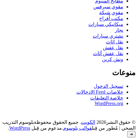
مطابخ المنيوم
مقوي سيرفس
مقوي شبكة
مكتب أفراح
ميكانيكي سيارات
نجار
نشتري سيارات
نقل اثاث
نقل عفش
نقل عفش أثاث
ونش كرين
منوعات
تسجيل الدخول
خلاصات Feed الإدخالات
خلاصة التعليقات
WordPress.org
greater
© حقوق النشر2026
الكويت
. جميع الحقوق محفوظة
بلوسوم التدريب
than
الصحي | مُطور من قِبل
قوالب بلوسوم
.مدعوم من قِبل
WordPress
.
forty
➜