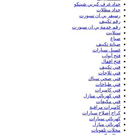
حداد غرف كيربي شينكو
حداد مظلات
رسيفر بي ان سبورت
رقم تكييف
رقم خدمة بي ان سبورت
ستلايت
صباغ
صيانة تكييف
غسيل سيارات
فتح أبواب
فتخ اقفال
فني تكييف
فني ثلاجات
فني صحي سباك
فني طباخات
فني كاميرات
فني كهربائي منازل
فني مكيفات
كاميرات مراقبة
كراج إصلاح سيارات
كهربائي سيارات
كهربائي منازل
محلات تلفونات