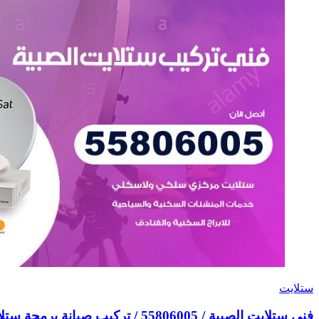
ستلايت
فني ستلايت الصبية / 55806005 / تركيب صيانة برمجة ستلايت رسيفر 24 ساعة