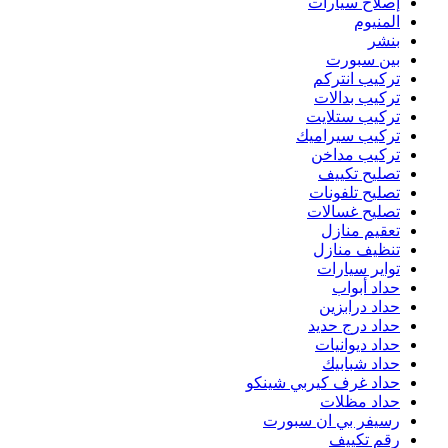
إصلاح سيارات
المنيوم
بنشر
بين سبورت
تركيب انتركم
تركيب بدالات
تركيب ستلايت
تركيب سيراميك
تركيب مداخن
تصليح تكييف
تصليح تلفونات
تصليح غسالات
تعقيم منازل
تنظيف منازل
تواير سيارات
حداد أبواب
حداد درابزين
حداد درج حديد
حداد ديوانيات
حداد شبابيك
حداد غرف كيربي شينكو
حداد مظلات
رسيفر بي ان سبورت
رقم تكييف