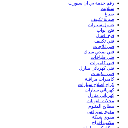
رقم خدمة بي ان سبورت
ستلايت
صباغ
صيانة تكييف
غسيل سيارات
فتح أبواب
فتخ اقفال
فني تكييف
فني ثلاجات
فني صحي سباك
فني طباخات
فني كاميرات
فني كهربائي منازل
فني مكيفات
كاميرات مراقبة
كراج إصلاح سيارات
كهربائي سيارات
كهربائي منازل
محلات تلفونات
مطابخ المنيوم
مقوي سيرفس
مقوي شبكة
مكتب أفراح
ميكانيكي سيارات