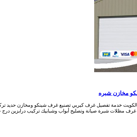
بالكويت خدمة تفصيل غرف كيربي تصنيع غرف شينكو ومخازن حديد ت
رف مظلات شبرة صيانة وتصليح أبواب وشبابيك تركيب درابزين درج حد