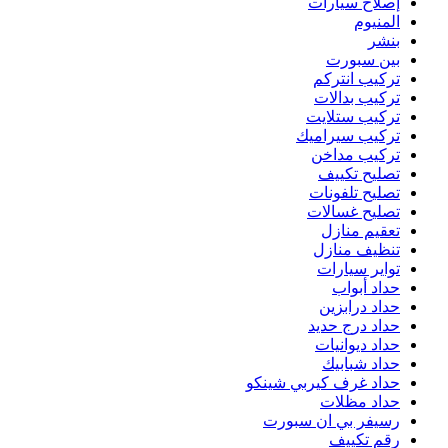
إصلاح سيارات
المنيوم
بنشر
بين سبورت
تركيب انتركم
تركيب بدالات
تركيب ستلايت
تركيب سيراميك
تركيب مداخن
تصليح تكييف
تصليح تلفونات
تصليح غسالات
تعقيم منازل
تنظيف منازل
تواير سيارات
حداد أبواب
حداد درابزين
حداد درج حديد
حداد ديوانيات
حداد شبابيك
حداد غرف كيربي شينكو
حداد مظلات
رسيفر بي ان سبورت
رقم تكييف