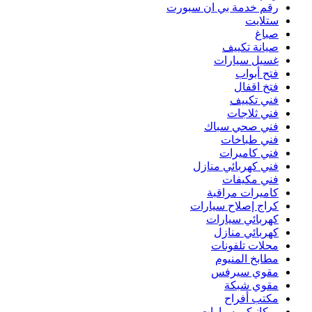
رقم خدمة بي ان سبورت
ستلايت
صباغ
صيانة تكييف
غسيل سيارات
فتح أبواب
فتخ اقفال
فني تكييف
فني ثلاجات
فني صحي سباك
فني طباخات
فني كاميرات
فني كهربائي منازل
فني مكيفات
كاميرات مراقبة
كراج إصلاح سيارات
كهربائي سيارات
كهربائي منازل
محلات تلفونات
مطابخ المنيوم
مقوي سيرفس
مقوي شبكة
مكتب أفراح
ميكانيكي سيارات