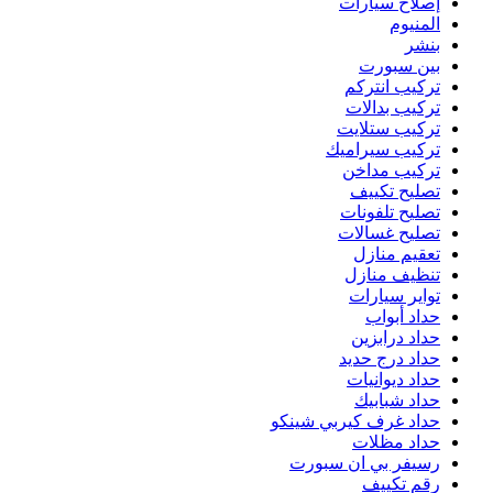
إصلاح سيارات
المنيوم
بنشر
بين سبورت
تركيب انتركم
تركيب بدالات
تركيب ستلايت
تركيب سيراميك
تركيب مداخن
تصليح تكييف
تصليح تلفونات
تصليح غسالات
تعقيم منازل
تنظيف منازل
تواير سيارات
حداد أبواب
حداد درابزين
حداد درج حديد
حداد ديوانيات
حداد شبابيك
حداد غرف كيربي شينكو
حداد مظلات
رسيفر بي ان سبورت
رقم تكييف