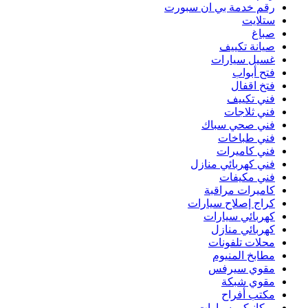
رقم خدمة بي ان سبورت
ستلايت
صباغ
صيانة تكييف
غسيل سيارات
فتح أبواب
فتخ اقفال
فني تكييف
فني ثلاجات
فني صحي سباك
فني طباخات
فني كاميرات
فني كهربائي منازل
فني مكيفات
كاميرات مراقبة
كراج إصلاح سيارات
كهربائي سيارات
كهربائي منازل
محلات تلفونات
مطابخ المنيوم
مقوي سيرفس
مقوي شبكة
مكتب أفراح
ميكانيكي سيارات