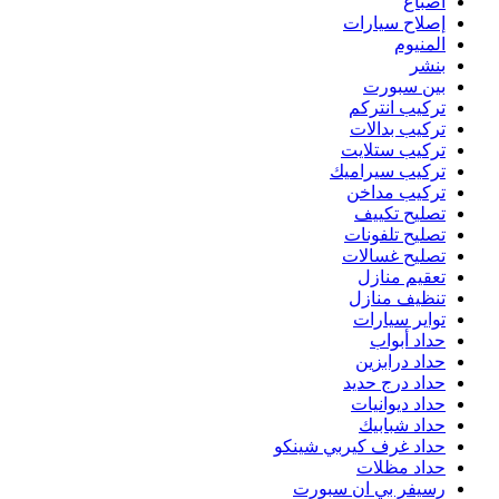
أصباغ
إصلاح سيارات
المنيوم
بنشر
بين سبورت
تركيب انتركم
تركيب بدالات
تركيب ستلايت
تركيب سيراميك
تركيب مداخن
تصليح تكييف
تصليح تلفونات
تصليح غسالات
تعقيم منازل
تنظيف منازل
تواير سيارات
حداد أبواب
حداد درابزين
حداد درج حديد
حداد ديوانيات
حداد شبابيك
حداد غرف كيربي شينكو
حداد مظلات
رسيفر بي ان سبورت