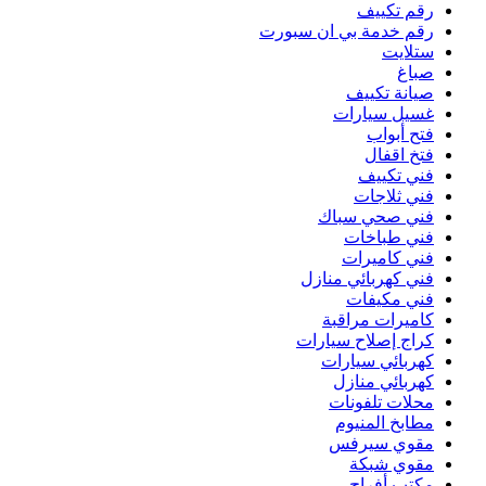
رقم تكييف
رقم خدمة بي ان سبورت
ستلايت
صباغ
صيانة تكييف
غسيل سيارات
فتح أبواب
فتخ اقفال
فني تكييف
فني ثلاجات
فني صحي سباك
فني طباخات
فني كاميرات
فني كهربائي منازل
فني مكيفات
كاميرات مراقبة
كراج إصلاح سيارات
كهربائي سيارات
كهربائي منازل
محلات تلفونات
مطابخ المنيوم
مقوي سيرفس
مقوي شبكة
مكتب أفراح