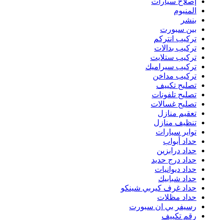
إصلاح سيارات
المنيوم
بنشر
بين سبورت
تركيب انتركم
تركيب بدالات
تركيب ستلايت
تركيب سيراميك
تركيب مداخن
تصليح تكييف
تصليح تلفونات
تصليح غسالات
تعقيم منازل
تنظيف منازل
تواير سيارات
حداد أبواب
حداد درابزين
حداد درج حديد
حداد ديوانيات
حداد شبابيك
حداد غرف كيربي شينكو
حداد مظلات
رسيفر بي ان سبورت
رقم تكييف