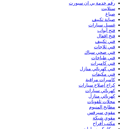
رقم خدمة بي ان سبورت
ستلايت
صباغ
صيانة تكييف
غسيل سيارات
فتح أبواب
فتخ اقفال
فني تكييف
فني ثلاجات
فني صحي سباك
فني طباخات
فني كاميرات
فني كهربائي منازل
فني مكيفات
كاميرات مراقبة
كراج إصلاح سيارات
كهربائي سيارات
كهربائي منازل
محلات تلفونات
مطابخ المنيوم
مقوي سيرفس
مقوي شبكة
مكتب أفراح
ميكانيكي سيارات