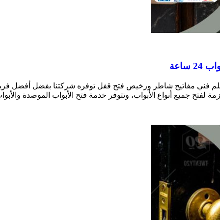
فال العيون بالكويت نجار فتح أقفال الأبواب 24 ساعة معلم فني مفاتيح شاطر ورخيص فتح قفل توف
زمة لفتح جميع أنواع الأبواب، وتتوفر خدمة فتح الأبواب الموصدة والأبواب