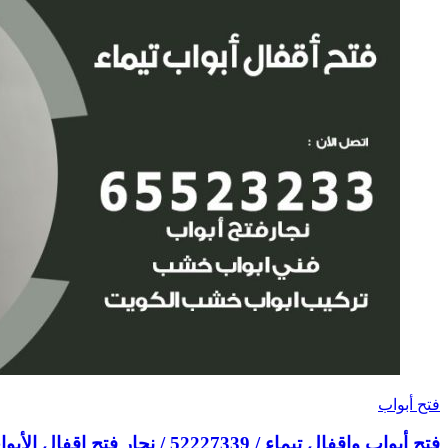
فتح أبواب
فتح أبواب واقفال تيماء / 52227339 / نجار فتح اقفال الأبواب 24 ساعة