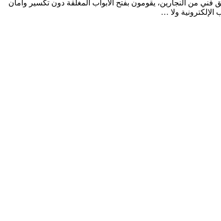
ه شركتنا بفضل أفضل فريق فني من النجارين، يقومون بفتح الأبواب المغلقة دون تكسير وأمان
 الإلكترونية ولا …