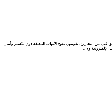
ره شركتنا بفضل أفضل فريق فني من النجارين، يقومون بفتح الأبواب المغلقة دون تكسير وأمان
 الإلكترونية ولا …