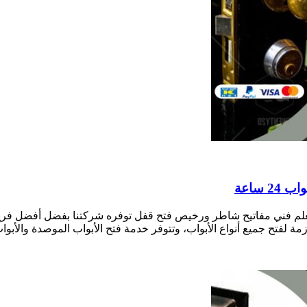
قفال النسيم بالكويت نجار فتح أقفال الأبواب 24 ساعة معلم فني مفاتيح شاطر ورخيص فتح قفل توف
زمة لفتح جميع أنواع الأبواب، وتتوفر خدمة فتح الأبواب الموصدة والأبواب