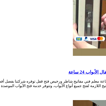
أبواب واقفال اسواق القرين بالكويت نجار فتح أقفال الأبواب 24 ساعة معلم فني مفاتيح شاطر ورخيص 
ح اللازمة لفتح جميع أنواع الأبواب، وتتوفر خدمة فتح الأبواب الموصدة و