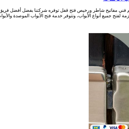
ل تيماء بالكويت نجار فتح أقفال الأبواب 24 ساعة معلم فني مفاتيح شاطر ورخيص فتح قفل توفره 
زمة لفتح جميع أنواع الأبواب، وتتوفر خدمة فتح الأبواب الموصدة والأبواب