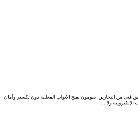
ره شركتنا بفضل أفضل فريق فني من النجارين، يقومون بفتح الأبواب المغلقة دون تكسير وأمان
 الإلكترونية ولا …