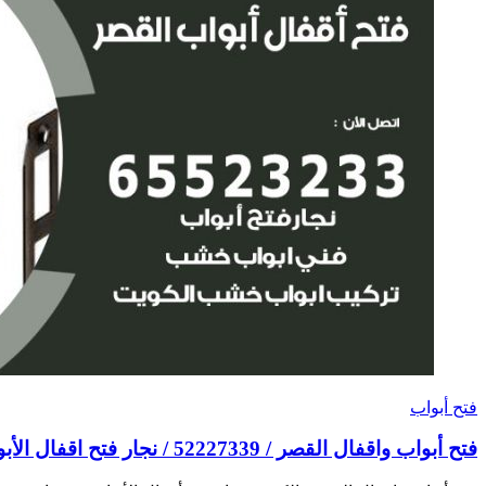
فتح أبواب
فتح أبواب واقفال القصر / 52227339 / نجار فتح اقفال الأبواب 24 ساعة