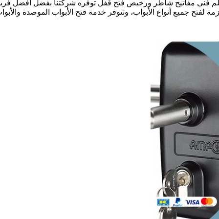
فال القصر بالكويت نجار فتح أقفال الأبواب 24 ساعة معلم فني مفاتيح شاطر ورخيص فتح قفل توفر
زمة لفتح جميع أنواع الأبواب، وتتوفر خدمة فتح الأبواب الموصدة والأبواب