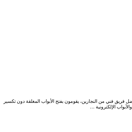
فتح قفل توفره شركتنا بفضل أفضل فريق فني من النجارين، يقومون بفتح الأبواب المغلقة دون تكسير
الأبواب الإلكترونية …